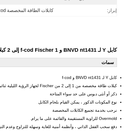
إبراز:
كابلات الطاقة المخصصة f-cod
كابل Y لـ BNVD nt1431 و f-cod Fischer 1 إلى 2 كبلات طاقة مخصصة لجهاز الرؤية الليلية ثنائي العينين BNVD
سمات
كابل Y لـ BNVD nt1431 و f-cod
كبلات طاقة مخصصة من 1 إلى 2 من Fischer لجهاز الرؤية الليلية ثنائي العينين BNVD
ذكر أو أنثى دبوس على حد سواء المتاحة
نوع المكونات الذكور ، يمكن القيام بلحام الكابل
نرحب بخدمة تجميع الكابلات المخصصة
Overmold للزاوية المستقيمة والقائمة على ما يرام.
دفع سحب القفل الذاتي ، وأنظمة أمنية للغاية وسهلة للتزاوج وعدم التز