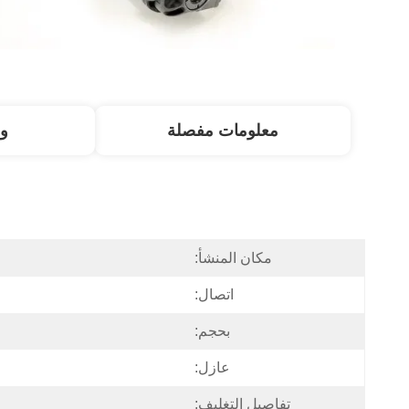
معلومات مفصلة
و
مكان المنشأ:
اتصال:
بحجم:
عازل:
تفاصيل التغليف: