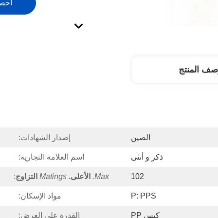
احص
صف المنتج
الصين
إصدار الشهادات:
ذكر و أنثى
اسم العلامة التجارية:
102
Max.
الأعلى.
Matings
التزاوج
:
P: PPS
مواد الإسكان:
كيس PP
القدرة على العرض: