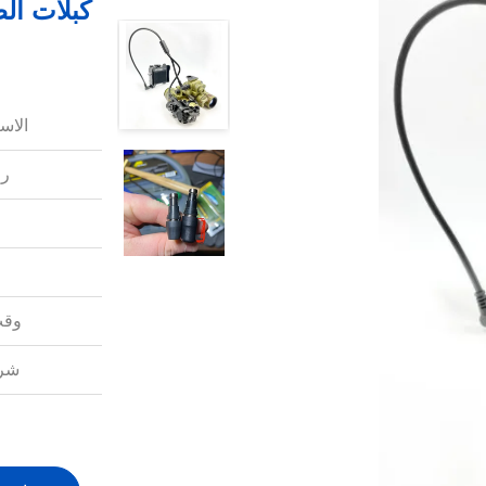
الاس
رق
وقت
شرو