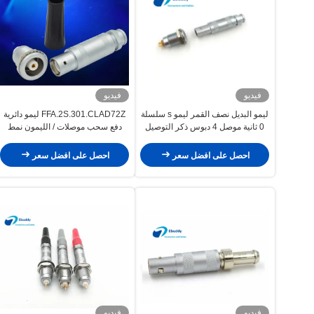
فيديو
فيديو
ليمو البديل نصف القمر ليمو s سلسلة
FFA.2S.301.CLAD72Z ليمو دائرية
0 ثانية موصل 4 دبوس ذكر التوصيل
دفع سحب موصلات / الليمون نمط
FFA.0S.304.CLAC
موصل
احصل على افضل سعر
احصل على افضل سعر
فيديو
فيديو