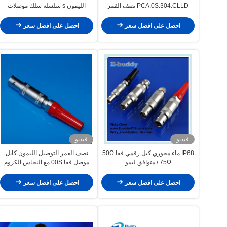
PCA.0S.304.CLLD نصف القمر
الليمون s سلسلة سلك موصلات
موصل التوصيل مأخذ الحرة
FFA.0S.304.CLA
احصل على افضل سعر
احصل على افضل سعر
فيديو
فيديو
IP68 ماء محوري كبل رقمي ففا 50Ω
نصف القمر التوصيل الليمون كابل
/ 75Ω متوافق ليمو
موصل ففا 00S مع النحاس الكروم
مطلي الإسكان
احصل على افضل سعر
احصل على افضل سعر