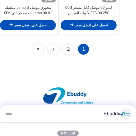
ليمو 00 موصل كابل مصغر 00S
محوري موصل Lemo S سلسلة
FFA.00.250 لأدوات القياس
Lemo 00 01 حجم ذكر أنثى FFA
ERA مع دبوس الأرض
احصل على افضل سعر
احصل على افضل سعر
2
1
Ebuddy
وسائل التواصل الاجتماعي
5:39 PM