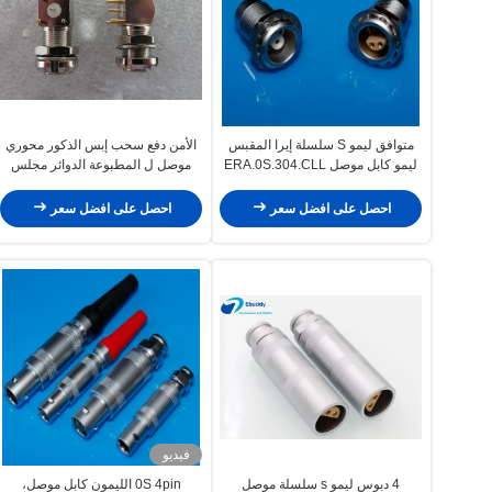
متوافق ليمو S سلسلة إيرا المقبس
الأمن دفع سحب إبس الذكور محوري
ليمو كابل موصل ERA.0S.304.CLL
موصل ل المطبوعة الدوائر مجلس
تصاعد
احصل على افضل سعر
احصل على افضل سعر
فيديو
4 دبوس ليمو s سلسلة موصل
0S 4pin الليمون كابل موصل،