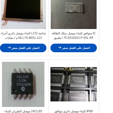
IC متوافق للماء موصل سلك الطاقة
شاشة LCD للماء موصل دائري أجزاء
TC551001CF-55L RF / تطبيق
NLL75-8651-113 م / بنفايات
الإضاءة
الموافقة
احصل على افضل سعر
احصل على افضل سعر
IP68 للماء موصل دائري يتوافق
24CL65 موصل الطيران للماء