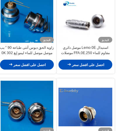
فيديو
فيديو
استبدال Lemo 0E موصل دائري
زاوية الحق دبوس أنثى طباعة 90 ° بب
مقاوم للماء FFA.0E.250 موصلات
موصل موصل للماء ليمو إيغ 0K 302
محورية 50 أوم
احصل على افضل سعر
احصل على افضل سعر
فيديو
فيديو