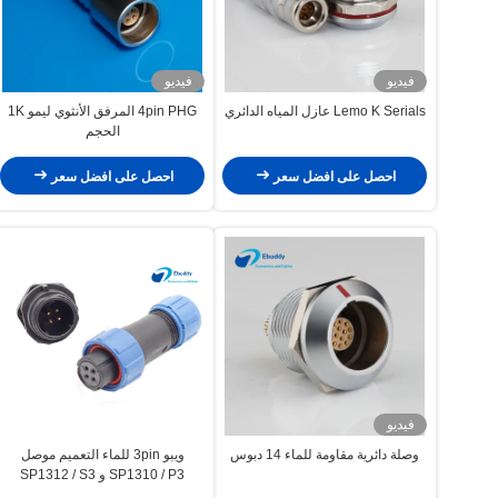
فيديو
فيديو
Lemo K Serials عازل المياه الدائري
4pin PHG المرفق الأنثوي ليمو 1K
الحجم
احصل على افضل سعر
احصل على افضل سعر
فيديو
وصلة دائرية مقاومة للماء 14 دبوس
ويبو 3pin للماء التعميم موصل
SP1310 / P3 و SP1312 / S3
البلاستيك موصل