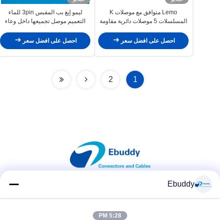
Lemo متوافق مع موصلات K
ليمو إيغ بب المقبس 3pin للماء
المسلسلات 5 موصلات دائرية مقاومة
التعميم موصل تجميعها داخل وعاء
للماء EGG 0K 305 مقبس أنثى
احصل على افضل سعر
احصل على افضل سعر
2
1
Ebuddy
وسائل التواصل الاجتماعي
5:28 PM