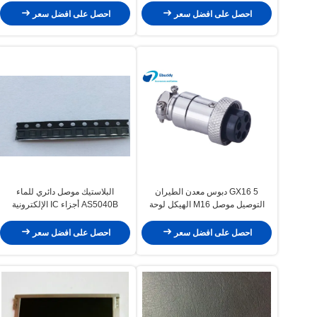
احصل على افضل سعر
احصل على افضل سعر
GX16 5 دبوس معدن الطيران
البلاستيك موصل دائري للماء
التوصيل موصل M16 الهيكل لوحة
AS5040B أجزاء IC الإلكترونية
جبل التوصيل و المقبس
الأصلية
احصل على افضل سعر
احصل على افضل سعر