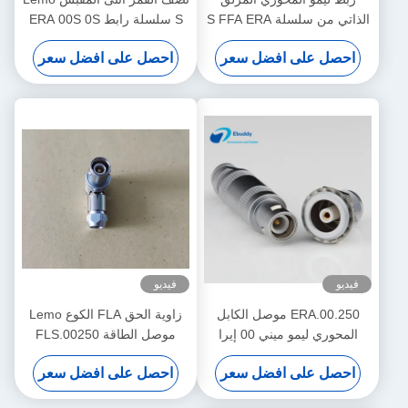
الذاتي من سلسلة S FFA ERA
S سلسلة رابط ERA 00S 0S
2- 8 دبوس
1S 50 IP Rating
احصل على افضل سعر
احصل على افضل سعر
فيديو
فيديو
ERA.00.250 موصل الكابل
زاوية الحق FLA الكوع Lemo
المحوري ليمو ميني 00 إيرا
موصل الطاقة FLS.00250
المحوري أنثى المقبس
احصل على افضل سعر
احصل على افضل سعر