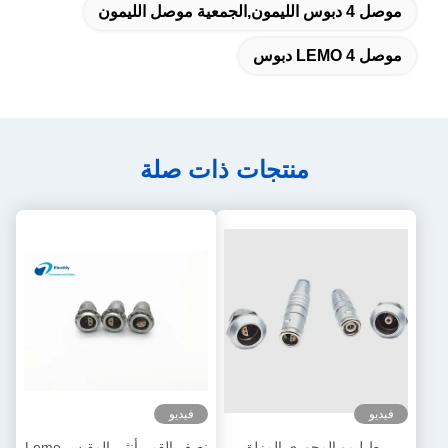
موصل 4 دبوس الليمون,الجمعية موصل الليمون
موصل LEMO 4 دبوس
منتجات ذات صلة
فيديو
فيديو
ربط ليمو المحوري المزلق
نصف القمر أنثى المقبس Lemo