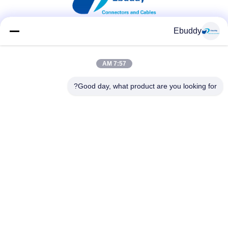
Ebuddy
وسائل التواصل الاجتماعي
7:57 AM
Good day, what product are you looking for?
اتصال سريع
الهاتف
00-86-15889616824
البريد الإلكتروني
Vicky@ebuddy-diycable.com
العنوان
4th الكلمة، المبنى 7، باوان 36 المنطقة الصناعية، منطقة باوآن،
شنتشن، مقاطعة قوانغدونغ، الصين.