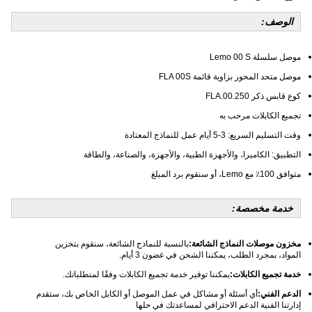
الوصف:
موصل سلسلة Lemo 00 S
موصل متحد المحور بزاوية قائمة FLA 00S
كوع قابس ذكر FLA.00.250
تجميع الكابلات مرحب به
وقت التسليم السريع: 3-5 أيام عمل للنماذج المعتادة
التطبيق: الكاميرا، والأجهزة الطبية، والأجهزة، والصناعة، والطاقة
متوافق 100٪ مع Lemo، أو سنقوم برد المبلغ
خدمة مخصصة:
مخزون موصلات النماذج الشائعة:
بالنسبة للنماذج الشائعة، سنقوم بتخزين
المواد، بمجرد الطلب، يمكننا الشحن في غضون 3 أيام.
خدمة تجميع الكابلات:
يمكننا توفير خدمة تجميع الكابلات وفقًا لمتطلباتك.
الدعم الفني:
أي أسئلة أو مشاكل في عمل الموصل أو الكابل الخاص بك، ستقدم
إدارتنا الفنية الدعم الاحترافي لمساعدتك في حلها