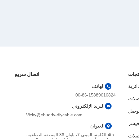
تجات
اتصال سريع
ئرية
الهاتف
00-86-15889616824
صلات
البريد الإلكتروني
موصل
Vicky@ebuddy-diycable.com
فيشر
العنوان
4th الكلمة، المبنى 7، باوان 36 المنطقة الصناعية،