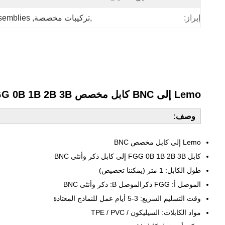
إبراز:
,تركيبات مخصصة
, 
semblies
Lemo إلى BNC كابل مخصص FGG 0B 1B 2B 3B إلى BNC كابل مخصص من الذكور والإناث
وصف:
Lemo إلى كابل مخصص BNC
كابل FGG 0B 1B 2B 3B إلى كابل ذكر وأنثى BNC
طول الكابل: 1 متر (يمكننا تخصيص)
الموصل أ:
FGG ذكر
الموصل B: ذكر وأنثى BNC
وقت التسليم السريع: 3-5 أيام عمل للنماذج المعتادة
مواد الكابلات: السيليكون / TPE / PVC