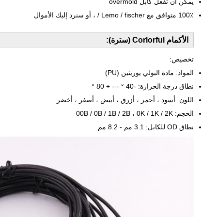
يمكن أن تفعل كابل overmold
100٪ متوافق مع Lemo / fischer / ، أو سنرد إليك الأموال
الأكمام Corlorful (سترة):
تخصيص:
المواد: مادة البولي يوريثين (PU)
نطاق درجة الحرارة: -40 ° --- + 80 °
اللون: أسود ، أحمر ، أزرق ، أبيض ، أصفر ، أخضر
الحجم: 00B / 0B / 1B / 2B ، 0K / 1K / 2K
نطاق OD للكابل: 3.1 مم - 8.2 مم