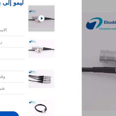
الاس
رق
وقت
شرو