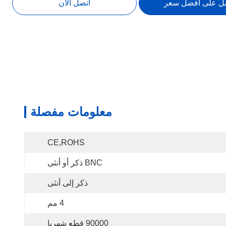
ل على افضل سعر
اتصل الآن
معلومات مفصلة
CE,ROHS
BNC ذكر أو أنثى
ذكر إلى أنثى
4 مم
90000 قطع شهريا