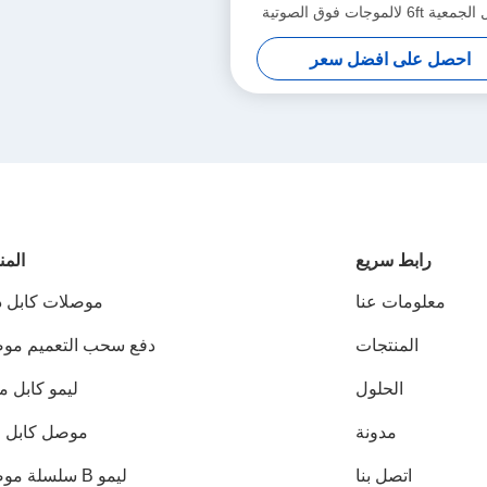
الكابل الجمعية 6ft لالموجات فوق الصوتية
التحقيق
احصل على افضل سعر
رابط سريع
المن
معلومات عنا
موصلات كابل دا
المنتجات
دفع سحب التعميم مو
الحلول
ليمو كابل 
مدونة
موصل كابل 
اتصل بنا
ليمو B سلسلة موصلات