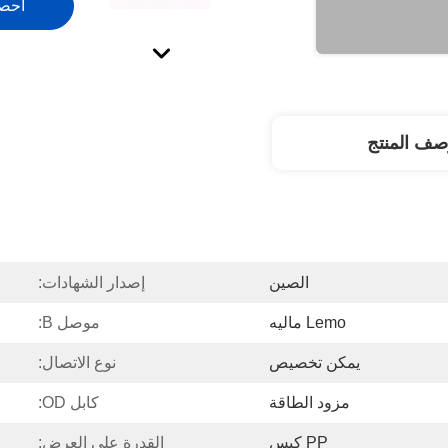
احص
صف المنتج
الصين
إصدار الشهادات:
Lemo ماليه
موصل B:
يمكن تخصيص
نوع الاتصال:
مزود الطاقة
كابل OD:
PP كيس
القدرة على العرض: