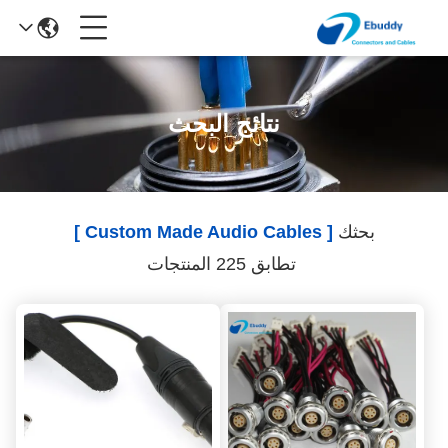
نتائج البحث
بحثك
[ Custom Made Audio Cables ]
تطابق 225 المنتجات