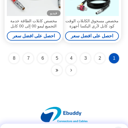
فيديو
مخصص مسحوق الكابلات الوقت
مخصص كابلات الطاقة خدمة
كود كابل لأري اليكسا أجهزة
التجميع ليمو 00 إلى 00 كابل
الصوت 5 دبابيس ليمو إلى بنك
محوري FFA.00.250 للموجات
احصل على افضل سعر
احصل على افضل سعر
فوق الصوتية التحقيق
8
7
6
5
4
3
2
1