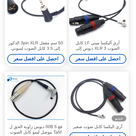
أري أليكسا ميني LF كابل
50 سم مقفل 3pin XLR الذكور
الصوت XLR 3 دبوس إلى
إلى 3.5 كابل الصوت لسوني
الزاوية اليمنى 0B 6 دبوس ذكر
D11 سماعة الرأس العودة من
احصل على افضل سعر
احصل على افضل سعر
رابط الصوت القناة المزدوجة
نيترك
فيديو
آري اليكسا كابل صوت صغير
فغ 00B 5 دبوس زاوية الحق ل
Ta5f موصل ليمو كابل الصوت