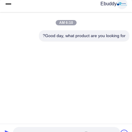
Ebuddy
وسائل التواصل الاجتماعي
6:10 AM
Good day, what product are you looking for?
اتصال سريع
الهاتف
00-86-15889616824
البريد الإلكتروني
Vicky@ebuddy-diycable.com
العنوان
4th الكلمة، المبنى 7، باوان 36 المنطقة الصناعية، منطقة باوآن،
شنتشن، مقاطعة قوانغدونغ، الصين.
سياسة الخصوصية
|
خريطة الموقع
الصين جودة جيدة موصلات كابل دائرية المورد. حقوق الطبع والنشر ©