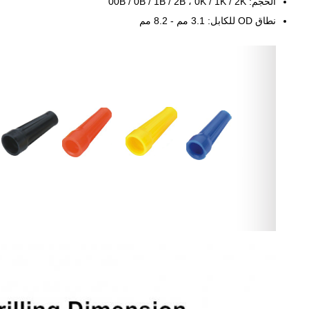
الحجم: 00B / 0B / 1B / 2B ، 0K / 1K / 2K
نطاق OD للكابل: 3.1 مم - 8.2 مم