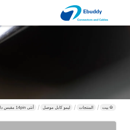
بيت
المنتجات
ليمو كابل موصل
أنثى 14pin مقبس دائري Lemo مجاني لجبل الكابل