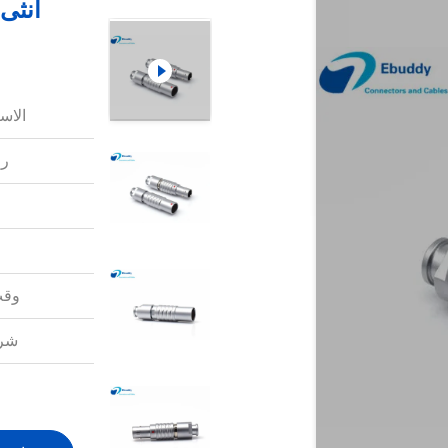
الاس
رق
وقت
شرو