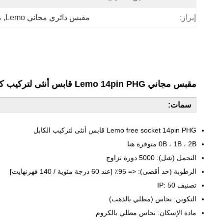
إبراز:
مقبس دائري مجاني Lemo
, 
م
مقبس مجاني Lemo 14pin PHG قابس أنثى لتركيب كابل 0B 1B 2B 3B 4B 2-32 دبابيس موصل دائري
سمات:
Lemo free socket 14pin PHG قابس أنثى لتركيب الكابل
0B ، 1B ، 2B متوفرة هنا
التحمل (شل): 5000 دورة تزاوج
الرطوبة (حد أقصى): <= 95٪ [عند 60 درجة مئوية / 140 فهرنهايت]
تصنيف IP: 50
التكوين: نحاس (مطلي بالذهب)
مادة الإسكان: نحاس مطلي بالكروم