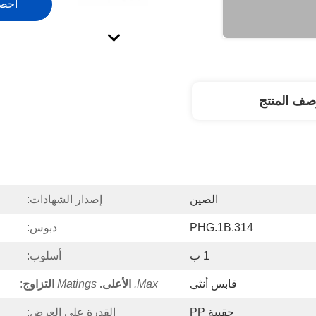
احص
صف المنتج
الصين
إصدار الشهادات:
PHG.1B.314
دبوس:
1 ب
أسلوب:
قابس أنثى
Max.
الأعلى.
Matings
التزاوج
:
حقيبة PP
القدرة على العرض: