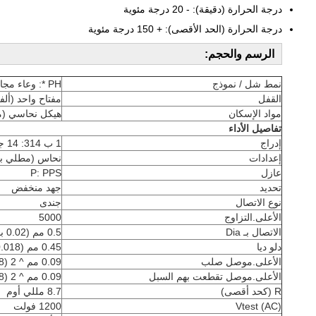
درجة الحرارة (دقيقة): - 20 درجة مئوية
درجة الحرارة (الحد الأقصى): + 150 درجة مئوية
الرسم والحجم:
نمط شل / نموذج
PH *: وعاء مجاني ، وكابل كبل وصمولة لتركيب تخفيف الانحناء
القفل
مفتاح واحد (ألفا = 0 ، قابس: جهات اتصال ذكر ، وعاء: جهات 
مواد الإسكان
هيكل نحاسي (م
تفاصيل الأداء
إدراج
1 ب 314: 14 جهد منخفض
إعدادات
نحاس (مطلي با
عازل
P: PPS
تحديد
جهد منخفض
نوع الاتصال
جندى
الأعلى.التزاوج
5000
الاتصال بـ Dia
0.5 مم (0.02 بوصة)
دلو ديا
0.45 مم (0.018 بوصة)
الأعلى.موصل صلب
0.09 مم ^ 2 (AWG 28)
الأعلى.موصل تقطعت بهم السبل
0.09 مم ^ 2 (AWG 28)
R (كحد أقصى)
8.7 مللي أوم
Vtest (AC)
1200 فولت