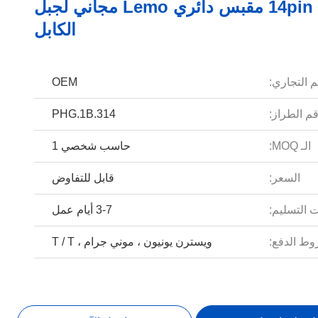
أنثى 14pin مقبس دائري Lemo مجاني لجبل
الكابل
م التجاري:
OEM
م الطراز:
PHG.1B.314
الـ MOQ:
حاسب شخصي 1
السعر:
قابل للتفاوض
 التسليم:
3-7 أيام عمل
ط الدفع:
ويسترن يونيون ، موني جرام ، T / T