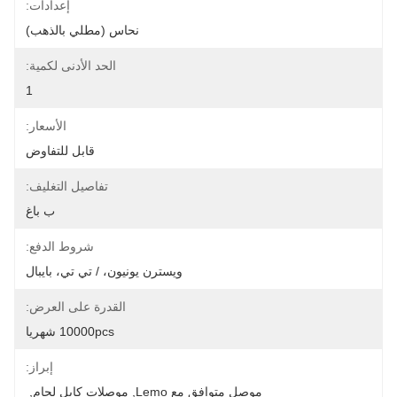
إعدادات:
نحاس (مطلي بالذهب)
الحد الأدنى لكمية:
1
الأسعار:
قابل للتفاوض
تفاصيل التغليف:
ب باغ
شروط الدفع:
ويسترن يونيون، / تي تي، بايبال
القدرة على العرض:
10000pcs شهريا
إبراز:
موصل متوافق مع Lemo
, 
موصلات كابل لحام
, 