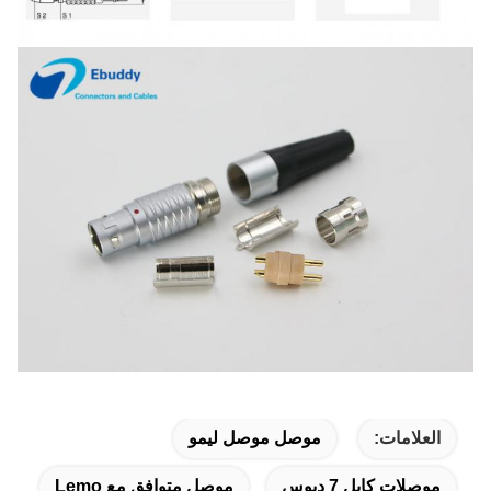
العلامات:
موصل موصل ليمو
موصلات كابل 7 دبوس
موصل متوافق مع Lemo