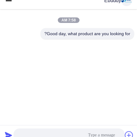
Ebuddy
وسائل التواصل الاجتماعي
7:58 AM
Good day, what product are you looking for?
اتصال سريع
الهاتف
00-86-15889616824
البريد الإلكتروني
Vicky@ebuddy-diycable.com
العنوان
4th الكلمة، المبنى 7، باوان 36 المنطقة الصناعية، منطقة باوآن،
شنتشن، مقاطعة قوانغدونغ، الصين.
سياسة الخصوصية
|
خريطة الموقع
الصين جودة جيدة موصلات كابل دائرية المورد. حقوق الطبع والنشر ©