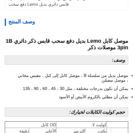
قابس دائري بديل Lemo دفع سحب
وصف المنتج
موصل كابل Lemo بديل دفع سحب قابس ذكر دائري 1B
3pin موصلات ذكر
وصف:
موصل بديل من سلسلة B ، موصل كابل إلى كبل ، مقبس مجاني
، موصل مضمّن
يمكن أن تكون بدرجات مختلفة ، مثل 30 ، 45 ، 60 ، 90 ، 135
يمكن أن مطلي بالكروم الأبيض أو الأسود
حجم كوليت الكابلات لخيارك:
كوليت لا.
OD كابل
يكتب
الترميز
الأعلى
دقيقة