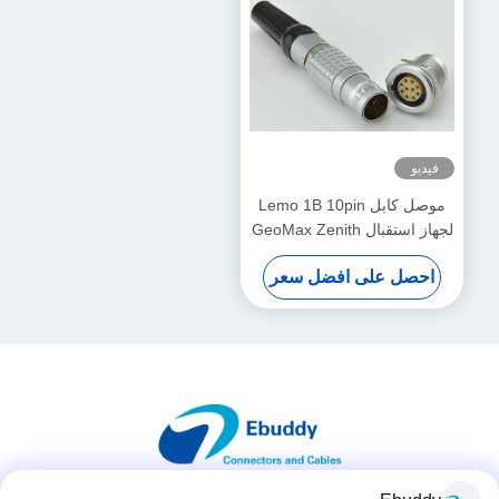
فيديو
موصل كابل Lemo 1B 10pin
لجهاز استقبال GeoMax Zenith
15/25 GNSS FGG.1B.310
احصل على افضل سعر