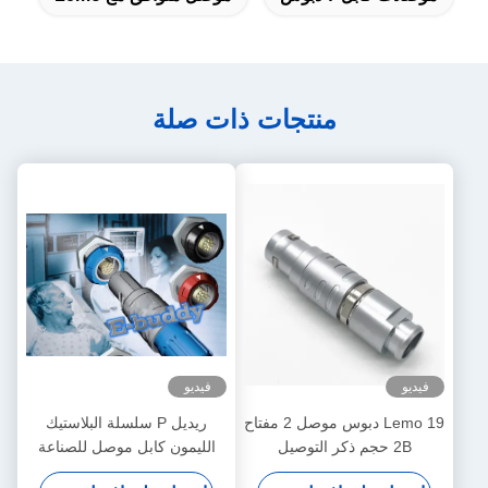
منتجات ذات صلة
فيديو
فيديو
Lemo 19 دبوس موصل 2 مفتاح
ريديل P سلسلة البلاستيك
2B حجم ذكر التوصيل
الليمون كابل موصل للصناعة
FGC.2B.319 نموذج
المنظار الطبي موصل