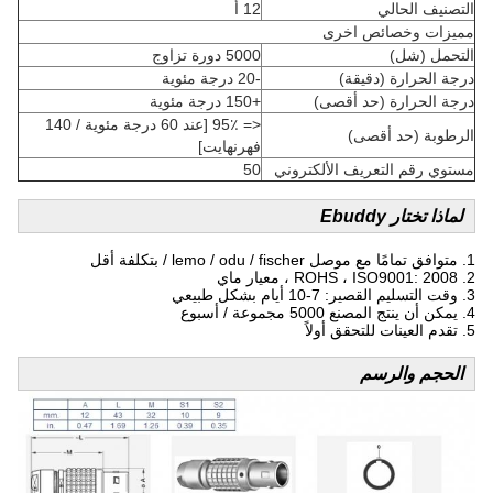
التصنيف الحالي
12 أ
مميزات وخصائص اخرى
التحمل (شل)
5000 دورة تزاوج
درجة الحرارة (دقيقة)
-20 درجة مئوية
درجة الحرارة (حد أقصى)
+150 درجة مئوية
<= 95٪ [عند 60 درجة مئوية / 140
الرطوبة (حد أقصى)
فهرنهايت]
مستوي رقم التعريف الألكتروني
50
لماذا تختار Ebuddy
1. متوافق تمامًا مع موصل lemo / odu / fischer / بتكلفة أقل
2. ROHS ، ISO9001: 2008 ، معيار ماي
3. وقت التسليم القصير: 7-10 أيام بشكل طبيعي
4. يمكن أن ينتج المصنع 5000 مجموعة / أسبوع
5. تقدم العينات للتحقق أولاً
الحجم والرسم