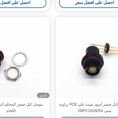
احصل على افضل سعر
احصل على افضل 
فيديو
موصل كابل فيشر أسود مثبت على PCB بزاوية
موصل كبل فيشر المحكم أنثى 
يمنى DBPC102A054
اللحام