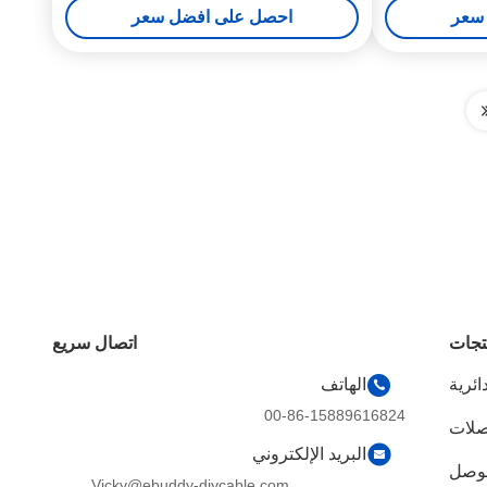
سعر
احصل على افضل سعر
تجات
اتصال سريع
ئرية
الهاتف
00-86-15889616824
صلات
البريد الإلكتروني
موصل
Vicky@ebuddy-diycable.com