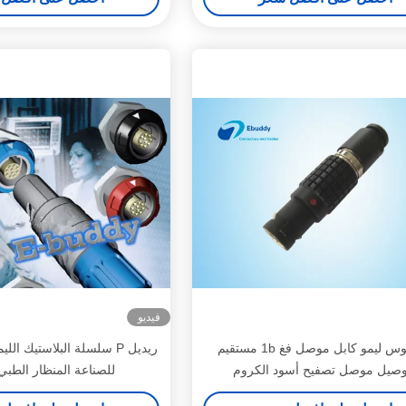
فيديو
10 دبوس ليمو كابل موصل فغ 1b مستقيم
ريديل P سلسلة البلاستيك 
توصيل موصل تصفيح أسود الكروم
للصناعة المنظار الطب