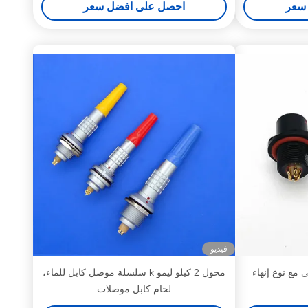
سعر
احصل على افضل سعر
فيديو
مع نوع إنهاء
محول 2 كيلو ليمو k سلسلة موصل كابل للماء،
لحام كابل موصلات