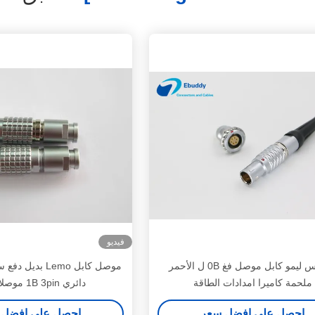
فيديو
4 دبوس ليمو كابل موصل فغ 0B ل الأحمر
موصل كابل Lemo 
ملحمة كاميرا امدادات الطاقة
دائري 1B 3pin موصلات ذكر
احصل على افضل سعر
احصل على افضل 