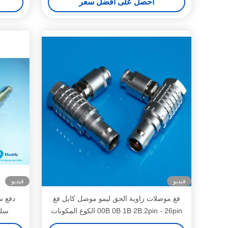
احصل على افضل سعر
فيديو
فيديو
فغ موصلات زاوية الحق ليمو موصل كابل فغ
00B 0B 1B 2B 2pin - 26pin الكوع المكونات
سلسلة 4pin ا