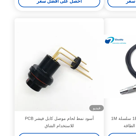
سعر
احصل على افضل سعر
فيديو
فغ إلى فغ ليمو كابل موصل 1B سلسلة 1M
أسود نمط لحام موصل كابل فيشر PCB
الطاقة
للاستخدام الشاق