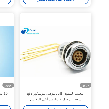
فيديو
فيديو
التعميم الليمون كابل موصل مولتيكور دفع
سحب موصل 7 دبابيس أنثى المقبس
ال