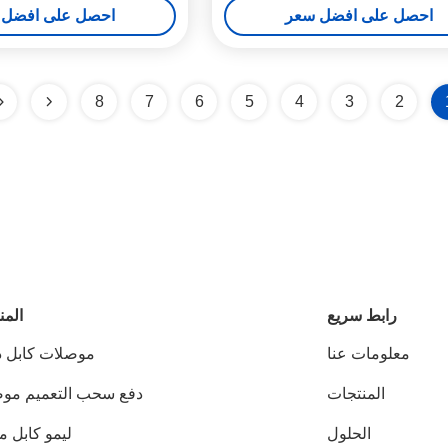
احصل على افضل سعر
احصل على افضل 
8
7
6
5
4
3
2
رابط سريع
المن
معلومات عنا
موصلات كابل دا
المنتجات
دفع سحب التعميم مو
الحلول
ليمو كابل 