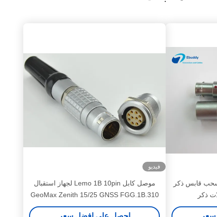
فيديو
بديل دفع سحب قابس ذكر
موصل كابل Lemo 1B 10pin لجهاز استقبال
GeoMax Zenith 15/25 GNSS FGG.1B.310
سعر
احصل على افضل سعر