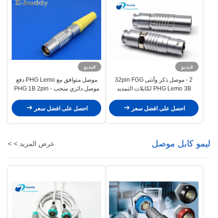
فيديو
فيديو
2 - موصل ذكر وأنثى 32pin FGG
موصل متوافق مع PHG Lemo دفع
PHG Lemo 3B لكابلات التمديد
موصل دائري سحب PHG 1B 2pin -
16pin مقبس مجاني
احصل على افضل سعر
احصل على افضل سعر
ليمو كابل موصل
عرض المزيد > >