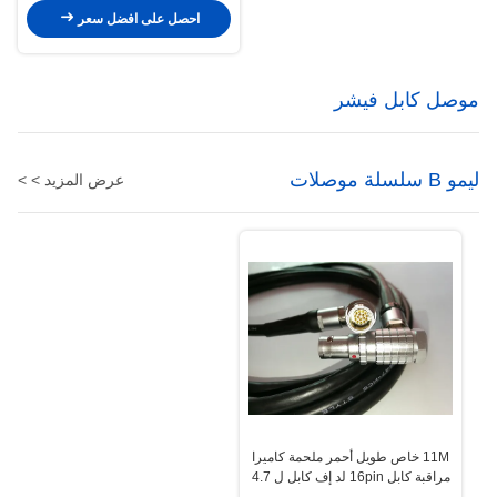
احصل على افضل سعر
موصل كابل فيشر
ليمو B سلسلة موصلات
عرض المزيد > >
11M خاص طويل أحمر ملحمة كاميرا
مراقبة كابل 16pin لد إف كابل ل 4.7
"و 5" عرض