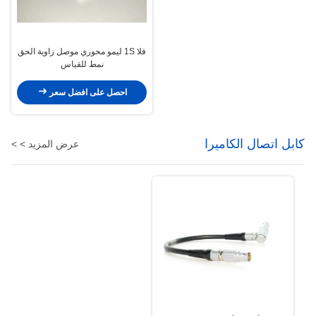
فلا 1S ليمو محوري موصل زاوية الحق
نمط للقياس
احصل على افضل سعر
كابل اتصال الكاميرا
عرض المزيد > >