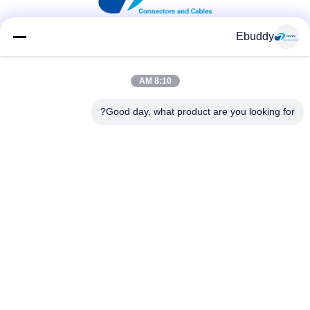
Ebuddy
وسائل التواصل الاجتماعي
8:10 AM
Good day, what product are you looking for?
اتصال سريع
الهاتف
00-86-15889616824
البريد الإلكتروني
Vicky@ebuddy-diycable.com
العنوان
4th الكلمة، المبنى 7، باوان 36 المنطقة الصناعية، منطقة باوآن،
شنتشن، مقاطعة قوانغدونغ، الصين.
سياسة الخصوصية
|
خريطة الموقع