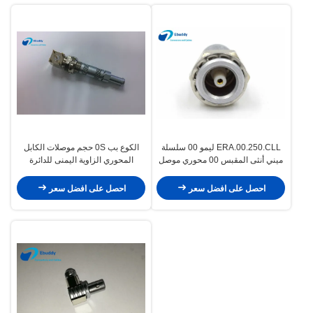
ERA.00.250.CLL ليمو 00 سلسلة
الكوع بب 0S حجم موصلات الكابل
ميني أنثى المقبس 00 محوري موصل
المحوري الزاوية اليمنى للدائرة
فيملا
المطبوعة
احصل على افضل سعر
احصل على افضل سعر