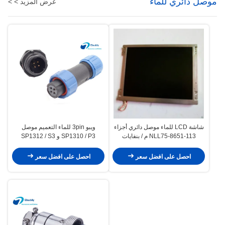
موصل دائري للماء
عرض المزيد > >
شاشة LCD للماء موصل دائري أجزاء
ويبو 3pin للماء التعميم موصل
NLL75-8651-113 م / بنفايات
SP1310 / P3 و SP1312 / S3
الموافقة
البلاستيك موصل
احصل على افضل سعر
احصل على افضل سعر