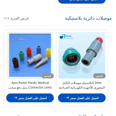
موصلات دائرية بلاستيكية
عرض المزيد > >
فيديو
فيديو
3mm البلاستيك موصلات الكابل
4pin Redel Plastic Medical
المحوري للأجهزة الكهربائية الجراحية
Connector Lemo بديل دفع سحب
موصلات ذكر وأنثى دائرية
احصل على افضل سعر
احصل على افضل سعر