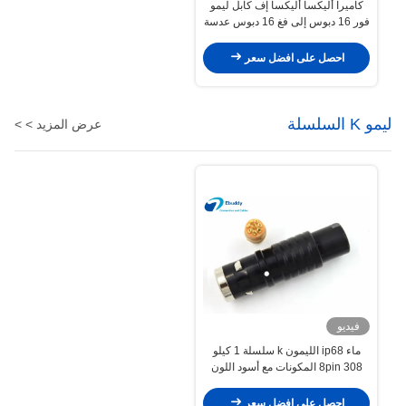
كاميرا أليكسا أليكسا إف كابل ليمو
فور 16 دبوس إلى فغ 16 دبوس عدسة
الكاميرا كابل
احصل على افضل سعر
ليمو K السلسلة
عرض المزيد > >
فيديو
ماء ip68 الليمون k سلسلة 1 كيلو
308 8pin المكونات مع أسود اللون
FGG.1K.308.CLAC
احصل على افضل سعر