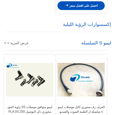
احصل على افضل سعر
إكسسوارات الرؤية الليلية
ليمو S السلسلة
عرض المزيد > >
العرف رف محوري كابل موصلات ليمو
ليمو متوافق موصلات 0S زاوية الحق
s سلسلة ل الطبية الصوت والفيديو
محوري ذكر التوصيل FLA.0S.250