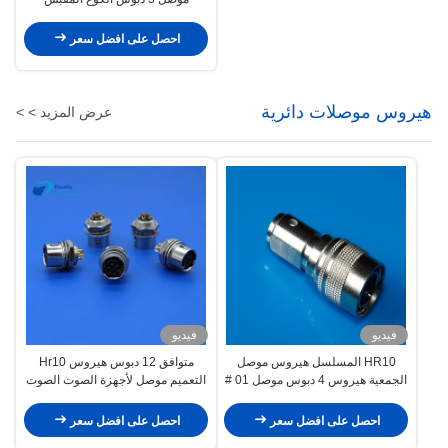
EPG.0B.303.CLN
احصل على افضل سعر
هيروس موصلات دائرية
عرض المزيد > >
فيديو
فيديو
HR10 المسلسل هيروس موصل
متوافق 12 دبوس هيروس Hr10
الجمعية هيروس 4 دبوس موصل 01 #
التعميم موصل لأجهزة الصوت الصوت
حجم ذكر التوصيل
احصل على افضل سعر
احصل على افضل سعر