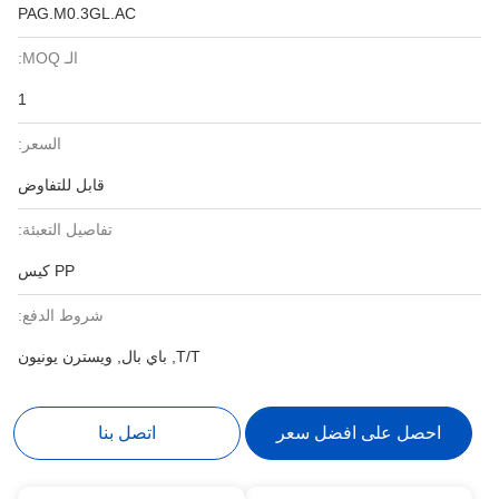
PAG.M0.3GL.AC
الـ MOQ:
1
السعر:
قابل للتفاوض
تفاصيل التعبئة:
PP كيس
شروط الدفع:
T/T, باي بال, ويسترن يونيون
احصل على افضل سعر
اتصل بنا