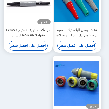
فيديو
2-14 دبوس البلاستيك التعميم
موصلات دائرية بلاستيكية Lemo
موصلات ريدل باغ كم موصلات
PAG PRG 4pin لمسبار
كابل الطبية للمريض مراقب
الأكسجين في الدم
احصل على افضل سعر
احصل على افضل سعر
فيديو