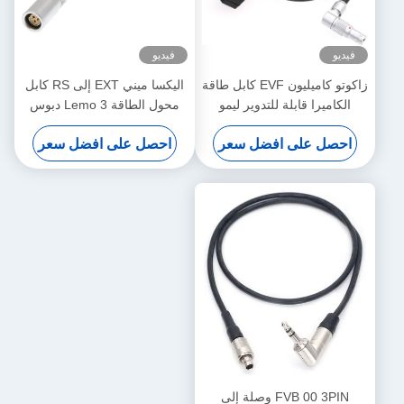
فيديو
فيديو
زاكوتو كاميليون EVF كابل طاقة
اليكسا ميني EXT إلى RS كابل
الكاميرا قابلة للتدوير ليمو
محول الطاقة Lemo 3 دبوس
الزاوية اليمنى 4 دبوس ذكر إلى
أنثى إلى 7 دبوس ذكر
احصل على افضل سعر
احصل على افضل سعر
عكس D-Tap
FVB 00 3PIN وصلة إلى