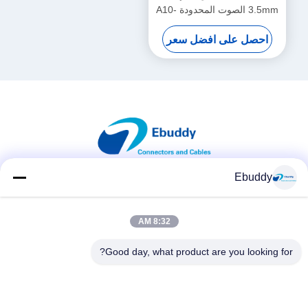
3.5mm الصوت المحدودة A10-
TX كابل رمز الوقت
احصل على افضل سعر
Ebuddy
وسائل التواصل الاجتماعي
8:32 AM
Good day, what product are you looking for?
اتصال سريع
الهاتف
00-86-15889616824