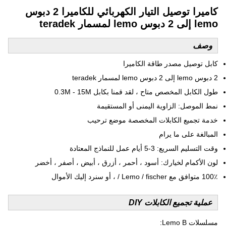
كاميرا توصيل التيار الكهربائي للكاميرا 2 دبوس
lemo إلى 2 دبوس lemo لمسمار teradek
وصف
كابل توصيل مصدر طاقة الكاميرا
2 دبوس lemo إلى 2 دبوس lemo لمسمار teradek
طول الكابل المخصص متاح ، لقد قمنا بكابل 0.3M - 15M
نمط الموصل: الزاوية اليمنى أو المستقيمة
خدمة تجميع الكابلات المخصصة موضع ترحيب
المبالغة على ما يرام
وقت التسليم السريع: 3-5 أيام عمل للنماذج المعتادة
لون الأكمام لخيارك: أسود ، أحمر ، أزرق ، أبيض ، أصفر ، أخضر
100٪ متوافق مع Lemo / fischer / ، أو سنرد إليك الأموال
عملية تجميع الكابلات DIY
مسلسلات Lemo B: