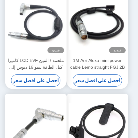
فيديو
فيديو
1M Arri Alexa mini power
ملحمة / التنين LCD EVF كاميرا
cable Lemo straight FGJ 2B
كبل الطاقة ليمو 16 دبوس إلى
8 pin to D-tap cable
16 دبوس مباشرة إلى اليمين
احصل على افضل سعر
احصل على افضل سعر
نوع الاتصال