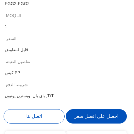
FGG2-FGG2
الـ MOQ:
1
السعر:
قابل للتفاوض
تفاصيل التعبئة:
PP كيس
شروط الدفع:
T/T, باي بال, ويسترن يونيون
احصل على افضل سعر
اتصل بنا