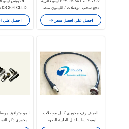
FFA.2S.301.CLAD72Z ليمو دائرية
دفع سحب موصلات / الليمون نمط
موصل
موصل التوصيل
احصل على افضل سعر
احصل على ا
العرف رف محوري كابل موصلات
ليمو s سلسلة ل الطبية الصوت
محوري ذكر التوصيل S.250
والفيديو العسكرية