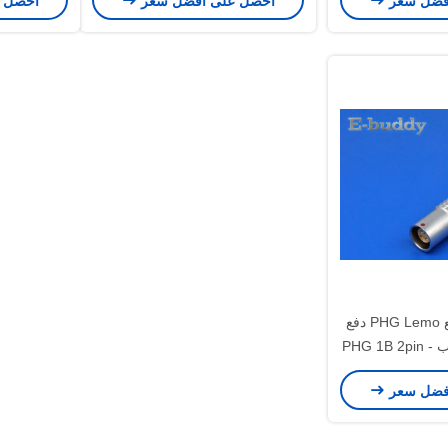
فضل سعر
احصل على افضل سعر
احصل 
موصل متوافق مع PHG Lemo دفع
موصل دائري سحب PHG 1B 2pin -
فضل سعر