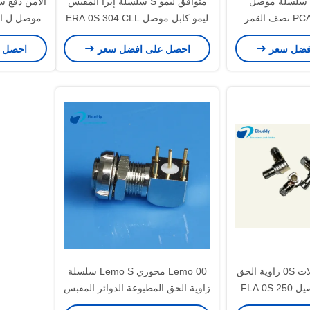
4 دبوس ليمو s سلسلة موصل
متوافق ليمو S سلسلة إيرا المقبس
الأمن دفع 
PCA.0S.304.CLLD نصف القمر
ليمو كابل موصل ERA.0S.304.CLL
موصل ل ال
 مأخذ الحرة
فضل سعر
احصل على افضل سعر
احصل 
ليمو متوافق موصلات 0S زاوية الحق
Lemo 00 محوري Lemo S سلسلة
FLA.0
زاوية الحق المطبوعة الدوائر المقبس
EPS الكوع موصل EPS.00.250