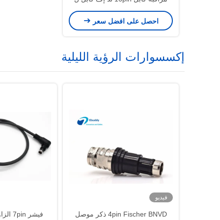
4.7 "و 5" عرض
احصل على افضل سعر
إكسسوارات الرؤية الليلية
فيديو
4pin Fischer BNVD ذكر موصل
فيشر in