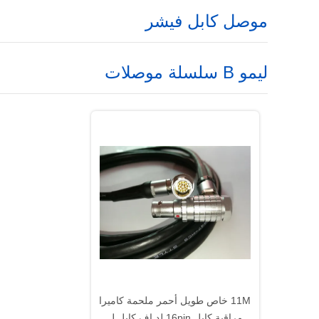
موصل كابل فيشر
ليمو B سلسلة موصلات
11M خاص طويل أحمر ملحمة كاميرا
مراقبة كابل 16pin لد إف كابل ل