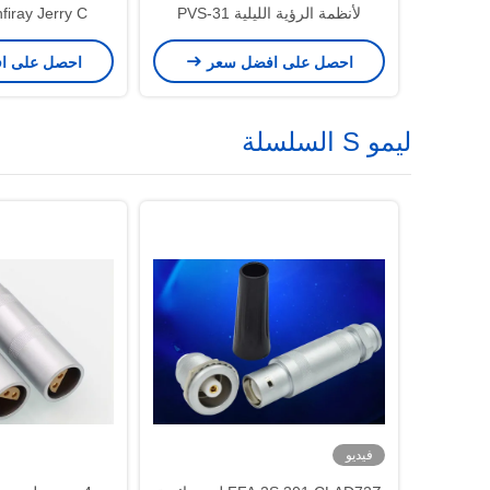
لأنظمة الرؤية الليلية PVS-31
Overmold لأنظمة BNVD
احصل على افضل سعر
احصل على ا
ليمو S السلسلة
فيديو