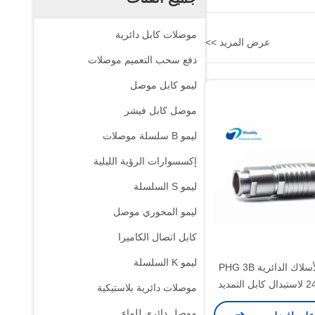
موصلات كابل دائرية
عرض المزيد >>
دفع سحب التعميم موصلات
ليمو كابل موصل
موصل كابل فيشر
ليمو B سلسلة موصلات
إكسسوارات الرؤية الليلية
ليمو S السلسلة
ليمو المحوري موصل
كابل اتصال الكاميرا
ليمو K السلسلة
موصلات الأسلاك الدائرية PHG 3B
24pin Lemo لاستبدال كابل التمديد
موصلات دائرية بلاستيكية
PHG.3B.32
موصل دائري للماء