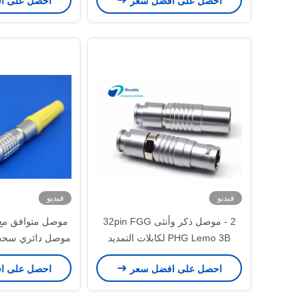
احصل على افضل سعر
احصل على ا
فيديو
فيديو
2 - موصل ذكر وأنثى 32pin FGG
PHG Lemo 3B لكابلات التمديد
16pin مقبس مجاني
احصل على افضل سعر
احصل على ا