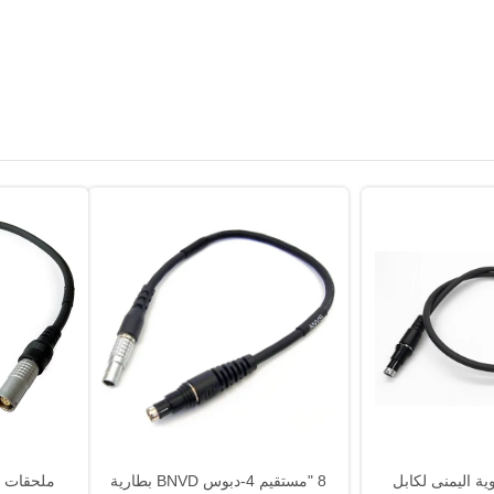
7p الزاوية اليمنى لكابل
8 "مستقيم 4-دبوس BNVD بطارية