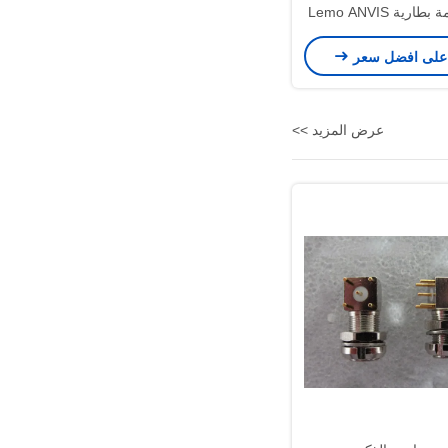
بوصات حزمة بطارية Lemo ANVIS
إلى كابل محول Fischer PVS-31
على افضل سعر
BNVD
عرض المزيد >>