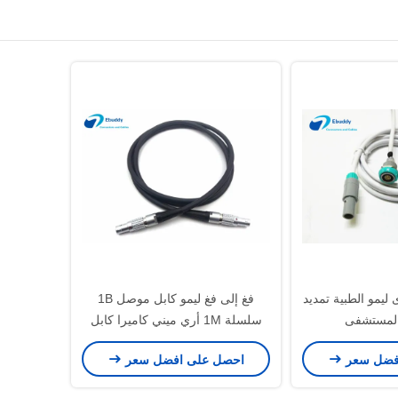
ليمو الطبية تمديد
فغ إلى فغ ليمو كابل موصل 1B
 المستشفى
سلسلة 1M أري ميني كاميرا كابل
الطاقة
فضل سعر
احصل على افضل سعر