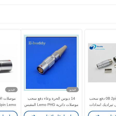
فيديو
فيديو
ليمو متوافق فغ 0B 2pin دفع سحب
14 دبوس الحرة وعاء دفع سحب
 تيراديك امدادات
موصلات دائرية Lemo PHG المقبس
اقة
PHG.2B.314.CLAD
4