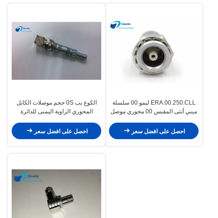
ERA.00.250.CLL ليمو 00 سلسلة
الكوع بب 0S حجم موصلات الكابل
ميني أنثى المقبس 00 محوري موصل
المحوري الزاوية اليمنى للدائرة
فيملا
المطبوعة
احصل على افضل سعر
احصل على افضل سعر