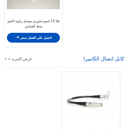
فلا 1S ليمو محوري موصل زاوية الحق
نمط للقياس
احصل على افضل سعر
كابل اتصال الكاميرا
عرض المزيد > >