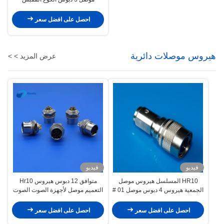
EPG.0B.303.CLN
احصل على افضل سعر
هيروس موصلات دائرية
عرض المزيد > >
فيديو
فيديو
HR10 المسلسل هيروس موصل
متوافق 12 دبوس هيروس Hr10
الجمعية هيروس 4 دبوس موصل 01 #
التعميم موصل لأجهزة الصوت الصوت
حجم ذكر التوصيل
احصل على افضل سعر
احصل على افضل سعر