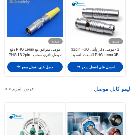
فيديو
فيديو
2 - موصل ذكر وأنثى 32pin FGG
موصل متوافق مع PHG Lemo دفع
PHG Lemo 3B لكابلات التمديد
موصل دائري سحب PHG 1B 2pin -
16pin مقبس مجاني
احصل على افضل سعر
احصل على افضل سعر
ليمو كابل موصل
عرض المزيد > >