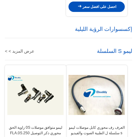
احصل على افضل سعر
إكسسوارات الرؤية الليلية
ليمو S السلسلة
عرض المزيد > >
العرف رف محوري كابل موصلات ليمو
ليمو متوافق موصلات 0S زاوية الحق
s سلسلة ل الطبية الصوت والفيديو
محوري ذكر التوصيل FLA.0S.250