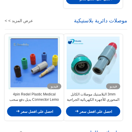
موصلات دائرية بلاستيكية
عرض المزيد > >
فيديو
فيديو
3mm البلاستيك موصلات الكابل
4pin Redel Plastic Medical
المحوري للأجهزة الكهربائية الجراحية
Connector Lemo بديل دفع سحب
موصلات ذكر وأنثى دائرية
احصل على افضل سعر
احصل على افضل سعر