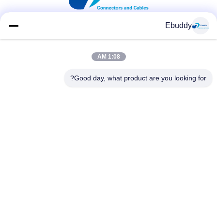
Ebuddy
وسائل التواصل الاجتماعي
1:08 AM
Good day, what product are you looking for?
اتصال سريع
الهاتف
00-86-15889616824
البريد الإلكتروني
Vicky@ebuddy-diycable.com
العنوان
4th الكلمة، المبنى 7، باوان 36 المنطقة الصناعية، منطقة باوآن،
شنتشن، مقاطعة قوانغدونغ، الصين.
سياسة الخصوصية
|
خريطة الموقع