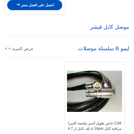
احصل على افضل سعر
موصل كابل فيشر
ليمو B سلسلة موصلات
عرض المزيد > >
11M خاص طويل أحمر ملحمة كاميرا
مراقبة كابل 16pin لد إف كابل ل 4.7
"و 5" عرض