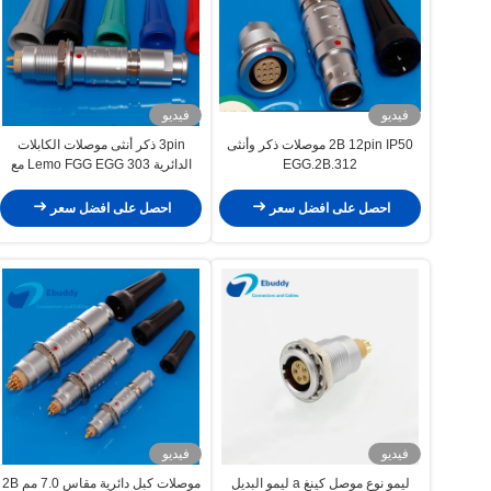
فيديو
فيديو
2B 12pin IP50 موصلات ذكر وأنثى
3pin ذكر أنثى موصلات الكابلات
EGG.2B.312
الدائرية Lemo FGG EGG 303 مع
سترة ملونة كاملة
احصل على افضل سعر
احصل على افضل سعر
فيديو
فيديو
ليمو نوع موصل كينغ a ليمو البديل
موصلات كبل دائرية مقاس 7.0 مم 2B