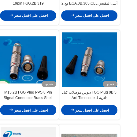
أنثى المقبس EGA.0B.305.CLL مع 2
19pin FGG.2B.319
مفتاح
احصل على افضل سعر
احصل على افضل سعر
فيديو
فيديو
FGG Plug 0B 5 دبوس موصلات كبل
M15 2B FGG Plug PPS 8 Pin
دائرية لـ Arri Timecode
Signal Connector Brass Shell
احصل على افضل سعر
احصل على افضل سعر