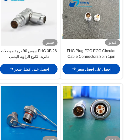
فيديو
فيديو
FHG Plug FGG EGG Circular
FHG 3B 26 دبوس 90 درجة موصلات
Cable Connectors 8pin 1pin
دائرية الكوع الزاوية اليمنى
احصل على افضل سعر
احصل على افضل سعر
فيديو
فيديو