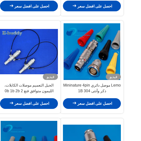
احصل على افضل سعر
احصل على افضل سعر
فيديو
فيديو
Lemo موصل دائري Mininature 4pin
الحبل التعميم موصلات الكابلات،
ذكر وأنثى 1B 304
الليمون متوافق فنغ 0b 1b 2b 2
دبوس -26 دبوس متعدد القطب ذكر
لحام كابل موصلات
احصل على افضل سعر
احصل على افضل سعر