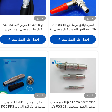
فيديو
فيديو
ليمو متوافق موصل فغ 00B 0B 1b
فغ 1B 308 8 دبوس لايكا 733283
2b زاوية الحق التعميم كابل موصل 90
كابل بيانات موصل ليمو 8 دبوس
درجة ذكر التوصيل
موصل
احصل على افضل سعر
احصل على افضل سعر
فيديو
فيديو
10pin Lemo Alternatibe دفع سحب
ذكر التوصيل FGG 0B 9 دبوس
موصل الجهد المنخفض FGG 1B ذكر
موصلات الكابلات الدائرية IP50 PPS
موصل لحام الكابل