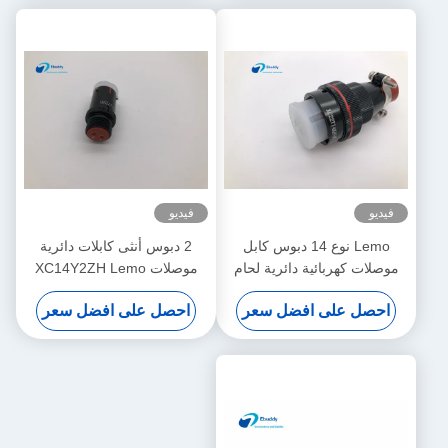
فيديو
فيديو
Lemo نوع 14 دبوس كابل
2 دبوس أنثى كابلات دائرية
موصلات كهربائية دائرية لحام
موصلات XC14Y2ZH Lemo
الاتصال XC22T14KH W
Dust Cap لتوصيل / مقبس
احصل على افضل سعر
احصل على افضل سعر