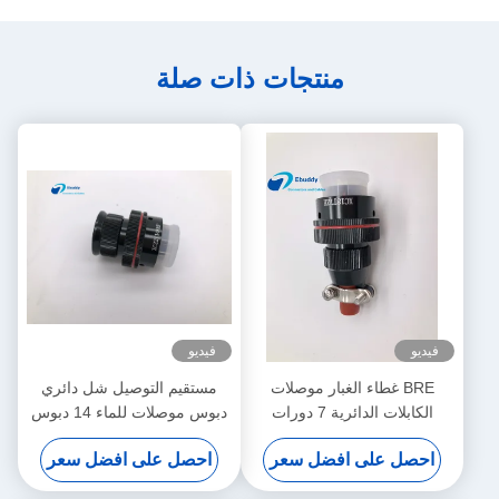
منتجات ذات صلة
فيديو
فيديو
BRE غطاء الغبار موصلات
مستقيم التوصيل شل دائري
الكابلات الدائرية 7 دورات
دبوس موصلات للماء 14 دبوس
XC18T7ZH 5000 التزاوج
XC22T14KHP
احصل على افضل سعر
احصل على افضل سعر