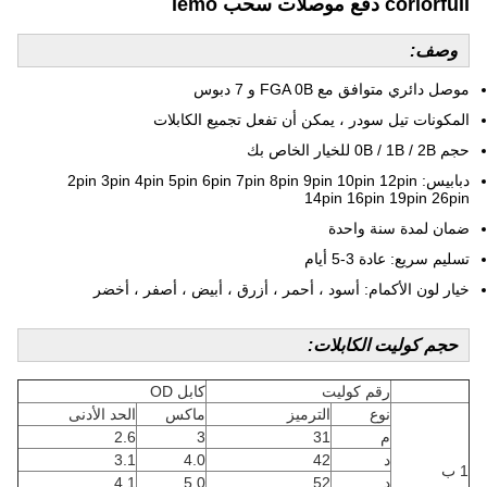
corlorfull دفع موصلات سحب lemo
وصف:
موصل دائري متوافق مع FGA 0B و 7 دبوس
المكونات تيل سودر ، يمكن أن تفعل تجميع الكابلات
حجم 0B / 1B / 2B للخيار الخاص بك
دبابيس: 2pin 3pin 4pin 5pin 6pin 7pin 8pin 9pin 10pin 12pin
14pin 16pin 19pin 26pin
ضمان لمدة سنة واحدة
تسليم سريع: عادة 3-5 أيام
خيار لون الأكمام: أسود ، أحمر ، أزرق ، أبيض ، أصفر ، أخضر
حجم كوليت الكابلات:
رقم كوليت
كابل OD
نوع
الترميز
ماكس
الحد الأدنى
م
31
3
2.6
د
42
4.0
3.1
1 ب
د
52
5.0
4.1