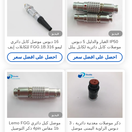
فيديو
فيديو
IP50 الغبار والدليل 5 دبوس
16 دبوس موصل كابل دائري
موصلات كابل دائرية لكابل يبلل
ليمو FGG.1B.316 للكابلات إيف
فغ 1B 305
الأحمر
احصل على افضل سعر
احصل على افضل سعر
فيديو
ذكر موصلات معدنية دائرية ، 3
موصل كبل دائري Lemo FGG
دبوس الزاوية اليمنى موصل
1b مقاس 4pin ذكر التوصيل