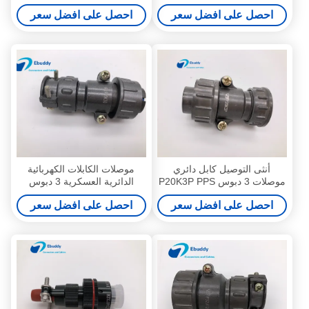
دائري XC14Y3KH
FGG.1B.304
احصل على افضل سعر
احصل على افضل سعر
أنثى التوصيل كابل دائري
موصلات الكابلات الكهربائية
موصلات 3 دبوس P20K3P PPS
الدائرية العسكرية 3 دبوس
عازل CE بنفايات معتمد
P20K3Q أنثى الاتصال IP50
احصل على افضل سعر
احصل على افضل سعر