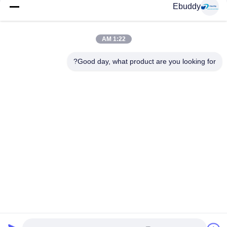
Ebuddy
وسائل التواصل الاجتماعي
1:22 AM
Good day, what product are you looking for?
اتصال سريع
الهاتف
00-86-15889616824
البريد الإلكتروني
Vicky@ebuddy-diycable.com
العنوان
4th الكلمة، المبنى 7، باوان 36 المنطقة الصناعية، منطقة باوآن،
شنتشن، مقاطعة قوانغدونغ، الصين.
سياسة الخصوصية
|
خريطة الموقع
الصين جودة جيدة موصلات كابل دائرية المورد. حقوق الطبع والنشر ©