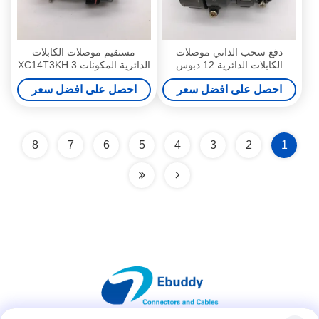
دفع سحب الذاتي موصلات
مستقيم موصلات الكابلات
الكابلات الدائرية 12 دبوس
الدائرية المكونات 3 XC14T3KH
P32J12Q للفضاء
مع ضمان سنة واحدة
احصل على افضل سعر
احصل على افضل سعر
8
7
6
5
4
3
2
1