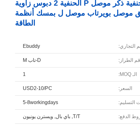
D- الحنفية ذكر موصل P الحنفية 2 دبوس زاوية
ق موصل بويرتاب موصل ل بمسك أنظمة
الطاقة
م التجاري:
Ebuddy
م الطراز:
D-تاب M
الـ MOQ:
1
السعر:
USD2-10/PC
 التسليم:
5-8workingdays
ط الدفع:
T/T, باي بال, ويسترن يونيون