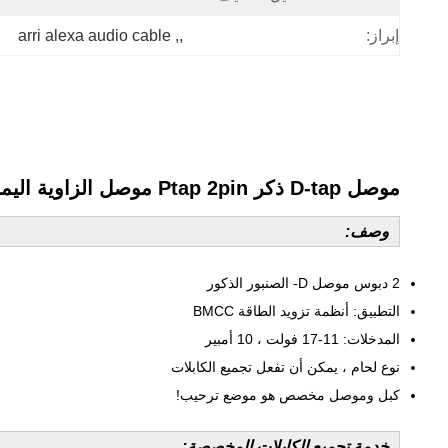
arri alexa audio cable
, 
,
إبراز:
موصل D-tap ذكر Ptap 2pin موصل الزاوية اليمنى موصل powertap لأنظمة الطاقة BMCC
وصف:
2 دبوس موصل D- الصنبور الذكور
التطبيق: أنظمة تزويد الطاقة BMCC
المدخلات: 11-17 فولت ، 10 أمبير
نوع لحام ، يمكن أن تفعل تجميع الكابلات
كبل وموصل مخصص هو موضع ترحيب!
خدمة تجميع الكابلات المخصصة: