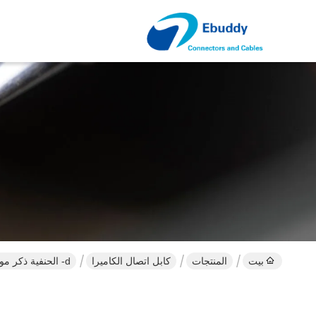
بيت
المنتجات
كابل اتصال الكاميرا
d- الحنفية ذكر موصل p الحنفية 2 دبوس زاوية الحق موصل بويرتاب موصل ل بمسك أنظمة الطاقة