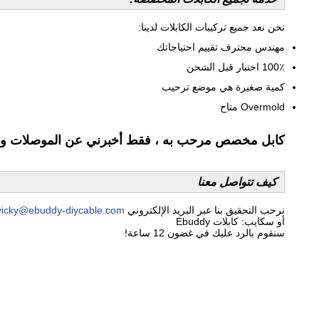
نحن نعد جميع تركيبات الكابلات لدينا:
مهندس محترف تقييم احتياجاتك
100٪ اختبار قبل الشحن
كمية صغيرة هي موضع ترحيب
Overmold متاح
كابل مخصص مرحب به ، فقط أخبرني عن الموصلات ومخطط اتصال الكبل
كيف تتواصل معنا
نرحب التحقيق بنا عبر البريد الإلكتروني
vicky@ebuddy-diycable.com
أو سكايب: كابلات Ebuddy
سنقوم بالرد عليك في غضون 12 ساعة!