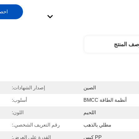
احص
صف المنتج
الصين
إصدار الشهادات:
أنظمة الطاقة BMCC
أسلوب:
اللحيم
اللون:
مطلي بالذهب
رقم التعريف الشخصي.:
PP كيس
القدرة على العرض: