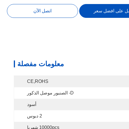
ل على افضل سعر
اتصل الآن
معلومات مفصلة
CE,ROHS
D- الصنبور موصل الذكور
أسود
2 دبوس
10000pcs شهريا