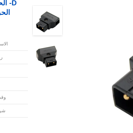
الح
الاس
رق
وقت
شرو