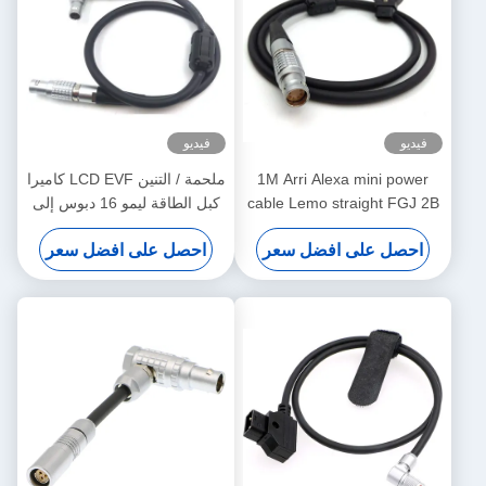
فيديو
فيديو
1M Arri Alexa mini power
ملحمة / التنين LCD EVF كاميرا
cable Lemo straight FGJ 2B
كبل الطاقة ليمو 16 دبوس إلى
8 pin to D-tap cable
16 دبوس مباشرة إلى اليمين
احصل على افضل سعر
احصل على افضل سعر
نوع الاتصال