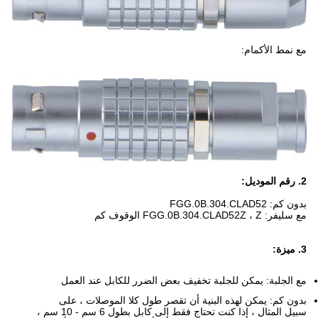
مع نمط الأكمام:
2. رقم الموديل:
بدون كم: FGG.0B.304.CLAD52
مع سليفر: FGG.0B.304.CLAD52Z ، Z الوقوف كم
3. ميزة:
مع الجلبة: يمكن للجلبة تخفيف بعض الضرر للكابل عند العمل
بدون كم: يمكن لهذه البنية أن تقصر طول كلا الموصلات ، على
سبيل المثال ، إذا كنت تحتاج فقط إلى كابل بطول 6 سم - 10 سم ،