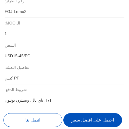
رقم الطراز:
FGJ-Lemo2
الـ MOQ:
1
السعر:
USD15-45/PC
تفاصيل التعبئة:
PP كيس
شروط الدفع:
T/T, باي بال, ويسترن يونيون
احصل على افضل سعر
اتصل بنا