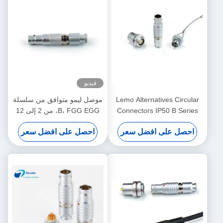
فيديو
Lemo Alternatives Circular
موصل ليمو متوافق من سلسلة
Connectors IP50 B Series
B، FGG EGG، من 2 إلى 12
Socket Plug with Dust-proof
سنًا، موصل ذكر وأنثى لنظام
احصل على افضل سعر
احصل على افضل سعر
Cover
الطاقة الشمسية