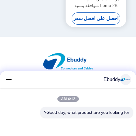
Lemo 2B متوافقة بنسبة
100%، 16 سنًا ذكر وأنثى
احصل على افضل سعر
Ebuddy
وسائل التواصل الاجتماعي
4:12 AM
Good day, what product are you looking for?
اتصال سريع
الهاتف
00-86-15889616824