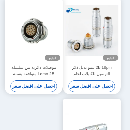
فيديو
فيديو
2b 19pin ليمو بديل ذكر
موصلات دائرية من سلسلة
التوصيل للكابلات لحام
Lemo 2B متوافقة بنسبة
FGG.2B.319.CLAD
100%، 16 سنًا ذكر وأنثى
احصل على افضل سعر
احصل على افضل سعر