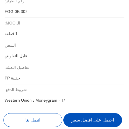
رقم الطراز:
FGG.0B.302
الـ MOQ:
1 قطعة
السعر:
قابل للتفاوض
تفاصيل التعبئة:
حقيبة PP
شروط الدفع:
Western Union ، Moneygram ، T/T
احصل على افضل سعر
اتصل بنا