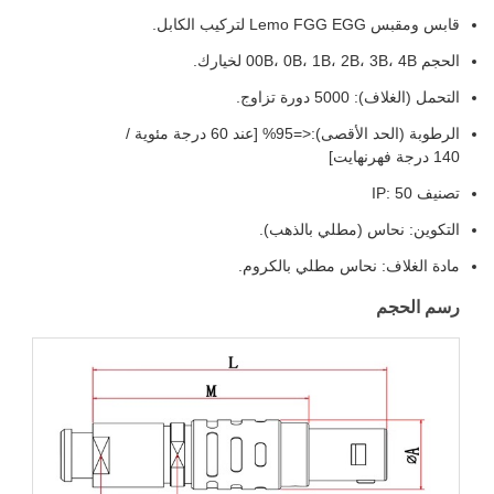
قابس ومقبس Lemo FGG EGG لتركيب الكابل.
الحجم 00B، 0B، 1B، 2B، 3B، 4B لخيارك.
التحمل (الغلاف): 5000 دورة تزاوج.
الرطوبة (الحد الأقصى):<=95% [عند 60 درجة مئوية /
140 درجة فهرنهايت]
تصنيف IP: 50
التكوين: نحاس (مطلي بالذهب).
مادة الغلاف: نحاس مطلي بالكروم.
رسم الحجم