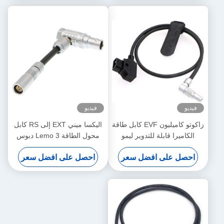
فيديو
فيديو
زاكوتو كاميليون EVF كابل طاقة
اليكسا ميني EXT إلى RS كابل
الكاميرا قابلة للتدوير ليمو
محول الطاقة Lemo 3 دبوس
الزاوية اليمنى 4 دبوس ذكر إلى
أنثى إلى 7 دبوس ذكر
احصل على افضل سعر
احصل على افضل سعر
عكس D-Tap