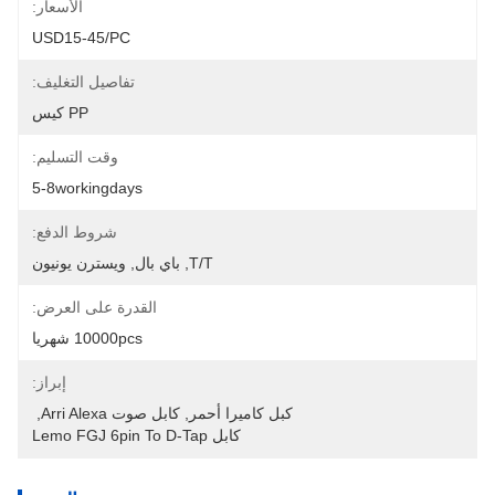
الأسعار:
USD15-45/PC
تفاصيل التغليف:
PP كيس
وقت التسليم:
5-8workingdays
شروط الدفع:
T/T, باي بال, ويسترن يونيون
القدرة على العرض:
10000pcs شهريا
إبراز:
كبل كاميرا أحمر
, 
كابل صوت Arri Alexa
, 
كابل Lemo FGJ 6pin To D-Tap