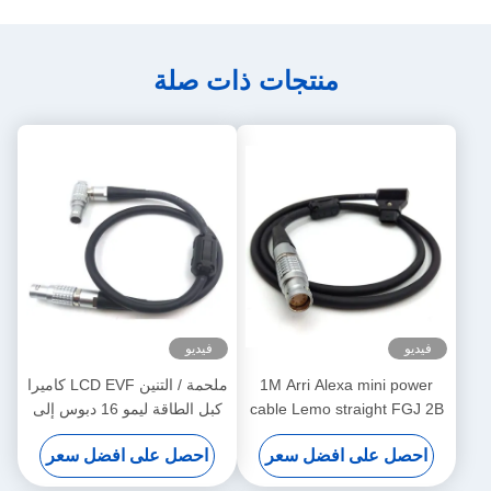
منتجات ذات صلة
فيديو
فيديو
1M Arri Alexa mini power
ملحمة / التنين LCD EVF كاميرا
cable Lemo straight FGJ 2B
كبل الطاقة ليمو 16 دبوس إلى
8 pin to D-tap cable
16 دبوس مباشرة إلى اليمين
احصل على افضل سعر
احصل على افضل سعر
نوع الاتصال