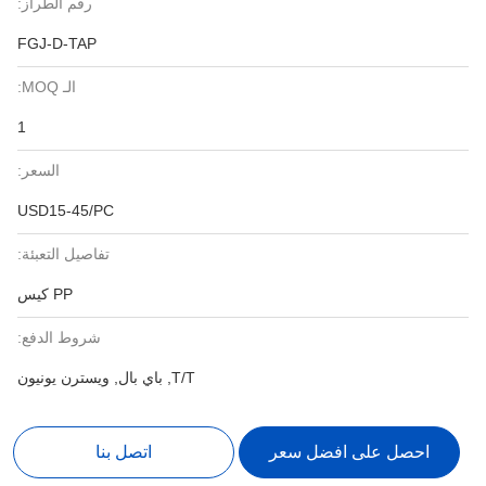
رقم الطراز:
FGJ-D-TAP
الـ MOQ:
1
السعر:
USD15-45/PC
تفاصيل التعبئة:
PP كيس
شروط الدفع:
T/T, باي بال, ويسترن يونيون
احصل على افضل سعر
اتصل بنا