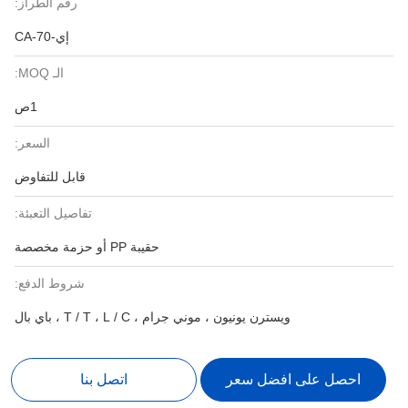
رقم الطراز:
إي-CA-70
الـ MOQ:
1ص
السعر:
قابل للتفاوض
تفاصيل التعبئة:
حقيبة PP أو حزمة مخصصة
شروط الدفع:
ويسترن يونيون ، موني جرام ، T / T ، L / C ، باي بال
احصل على افضل سعر
اتصل بنا