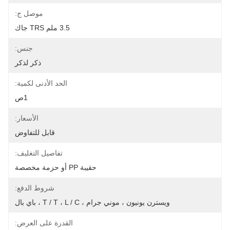
موصل ج:
3.5 ملم TRS جاك
جنس:
ذكر لذكر
الحد الأدنى لكمية:
1ص
الأسعار:
قابل للتفاوض
تفاصيل التغليف:
حقيبة PP أو حزمة مخصصة
شروط الدفع:
ويسترن يونيون ، موني جرام ، T / T ، L / C ، باي بال
القدرة على العرض: