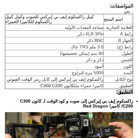
المواصفات:
- نعم
كيبل زاكسكوم إيف بي إيركس للصوت وكيبل كيبل
اسم المنتج
زاكسكوم للكاميرا الحمراء
العلامة التجارية
صناعة المعدات الأولية
رابط A
XLR 3Pin ذكر
الجهاز B
BNC ذكر
رابط (ج)
3.5 ملم TRS جاك
الطول
80 سم (يمكن تخصيصها)
الجنس
ذكر و ذكر
اللون
أسود
المدة
5000 مرة التزاوج
نوع الكابل
زاكسكوم إيف بي إيركس إلى كابل رمز الوقت الصوتي
التطبيق
كاميرا حمراء مثل
كانون C300 C200
التطبيق:
زاكسكوم إيف بي إيركس إلى صوت و كود الوقت لـ كانون C300
C200/ كاميرا Red Dragon