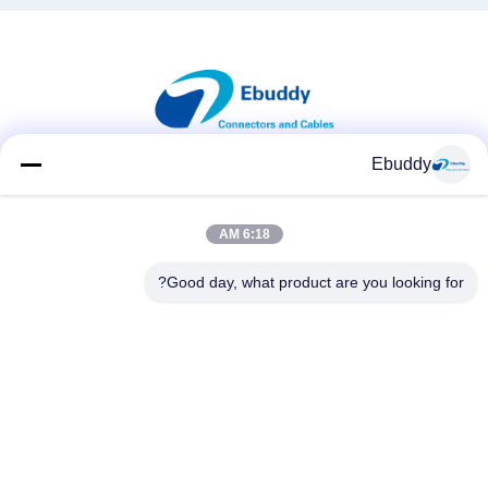
Ebuddy
وسائل التواصل الاجتماعي
6:18 AM
Good day, what product are you looking for?
اتصال سريع
الهاتف
00-86-15889616824
البريد الإلكتروني
Vicky@ebuddy-diycable.com
العنوان