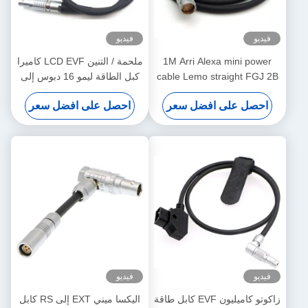
فيديو
فيديو
1M Arri Alexa mini power
ملحمة / التنين LCD EVF كاميرا
cable Lemo straight FGJ 2B
كبل الطاقة ليمو 16 دبوس إلى
8 pin to D-tap cable
16 دبوس مباشرة إلى اليمين
احصل على افضل سعر
احصل على افضل سعر
نوع الاتصال
فيديو
فيديو
زاكوتو كاميليون EVF كابل طاقة
اليكسا ميني EXT إلى RS كابل