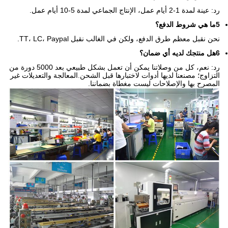
رد: عينة لمدة 1-2 أيام عمل، الإنتاج الجماعي لمدة 5-10 أيام عمل.
5ما هي شروط الدفع؟
نحن نقبل معظم طرق الدفع، ولكن في الغالب نقبل TT، LC، Paypal.
6هل منتجك لديه أي ضمان؟
رد: نعم، كل من وصلاتنا يمكن أن تعمل بشكل طبيعي بعد 5000 دورة من
التزاوج؛ مصنعنا لديها أدوات لاختبارها قبل الشحن.المعالجة والتعديلات غير
المصرح بها والإصلاحات ليست مغطاة بضماننا.