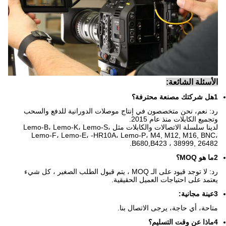
الأسئلة الشائعة:
1هل شركتك مصنعة محترفة؟
رد: نعم، نحن متخصصون في إنتاج موصلات الدورانية للدفع والسحب
وتجميع الكابلات منذ عام 2015.
لدينا سلسلة الاتصالات والكابلات مثل Lemo-B، Lemo-K، Lemo-S،
Lemo-F، Lemo-E، -HR10A، Lemo-P، M4, M12, M16, BNC،
B680,B423 ، 38999, 26482.
2ما هو MOQ؟
رد: لا توجد قيود على الـ MOQ ، يتم قبول الطلب الصغير ، كل شيء
يعتمد على احتياجات العميل الحقيقية.
3عينة مجانية:
متاحة، أي حاجة، يرجى الاتصال بنا.
4ماذا عن وقت التسليم؟