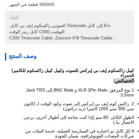
900000 قطعة في الشهر
إبراز:
Erx إلى كابل Timecode الصوتي,زاكسكوم إيف بي كابل 
التوقيت,C300 كابل رمز الوقت
C300 Timecode Cable
, 
Zaxcom IFB Timecode Cable
, 
وصف المنتج
كيبل زاكسكوم إيف بي إيركس للصوت وكيبل كيبل زاكسكوم للكاميرا
الحمراء
الخصائص:
1.نوع المرفق: XLR 3Pin Male و BNC Male إلى Jack TRS
3.5mm
2. زاكس كوم إيف بي إيركس إلى صوت وكود الوقت لـ (كانون
سي 300 سي 200) كاميرا (ريد دراغون)
3طول الكابل: 80 سم (إذا كنت بحاجة إلى أطوال أخرى، يرجى
الاتصال بنا.)
4.كل كابل تم اختباره في الممارسة العملية، خدمة المئات من
شركات المعدات الفوتوغرافية، ضمان الجودة.