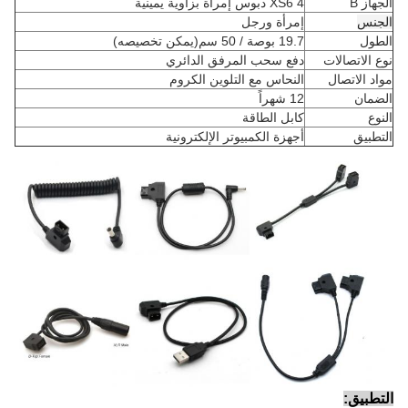
الجهاز B
XS6 4 دبوس إمرأة بزاوية يمينية
الجنس
إمرأة ورجل
الطول
19.7 بوصة / 50 سم
(يمكن تخصيصه)
نوع الاتصالات
دفع سحب المرفق الدائري
مواد الاتصال
النحاس مع التلوين الكروم
الضمان
12 شهراً
النوع
كابل الطاقة
التطبيق
أجهزة الكمبيوتر الإلكترونية
التطبيق: