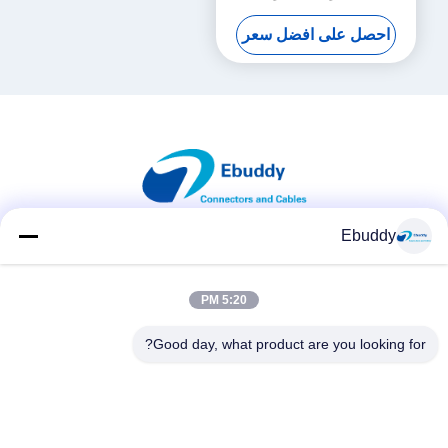
TX كابل رمز الوقت
احصل على افضل سعر
Ebuddy
وسائل التواصل الاجتماعي
5:20 PM
Good day, what product are you looking for?
اتصال سريع
الهاتف
00-86-15889616824