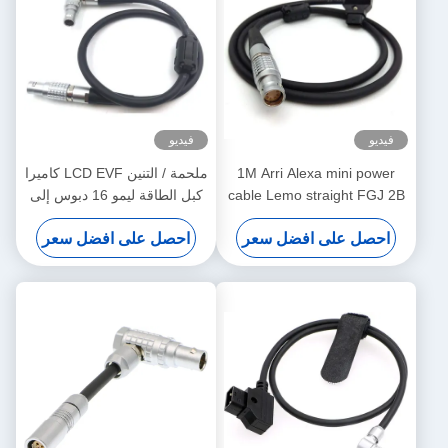
فيديو
فيديو
1M Arri Alexa mini power
ملحمة / التنين LCD EVF كاميرا
cable Lemo straight FGJ 2B
كبل الطاقة ليمو 16 دبوس إلى
8 pin to D-tap cable
16 دبوس مباشرة إلى اليمين
احصل على افضل سعر
احصل على افضل سعر
نوع الاتصال