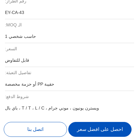
رقم الطراز:
EY-CA-43
الـ MOQ:
حاسب شخصي 1
السعر:
قابل للتفاوض
تفاصيل التعبئة:
حقيبة PP أو حزمة مخصصة
شروط الدفع:
ويسترن يونيون ، موني جرام ، T / T ، L / C ، باي بال
احصل على افضل سعر
اتصل بنا