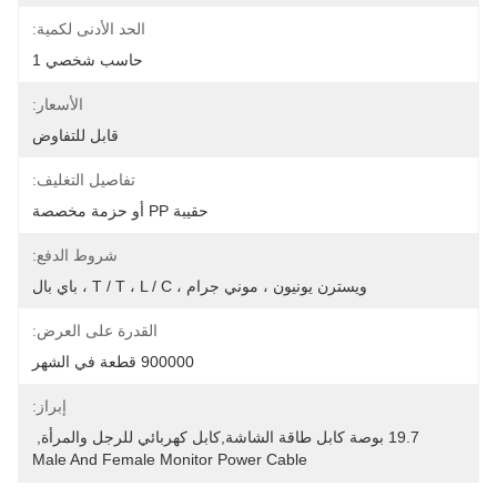
الحد الأدنى لكمية:
حاسب شخصي 1
الأسعار:
قابل للتفاوض
تفاصيل التغليف:
حقيبة PP أو حزمة مخصصة
شروط الدفع:
ويسترن يونيون ، موني جرام ، T / T ، L / C ، باي بال
القدرة على العرض:
900000 قطعة في الشهر
إبراز:
19.7 بوصة كابل طاقة الشاشة,كابل كهربائي للرجل والمرأة
, 
Male And Female Monitor Power Cable