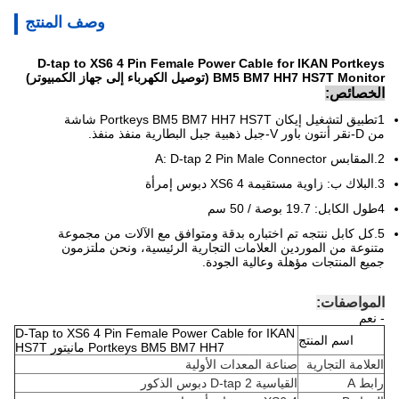
وصف المنتج
D-tap to XS6 4 Pin Female Power Cable for IKAN Portkeys
BM5 BM7 HH7 HS7T Monitor (توصيل الكهرباء إلى جهاز الكمبيوتر)
الخصائص:
1تطبيق لتشغيل إيكان Portkeys BM5 BM7 HH7 HS7T شاشة
من D-نقر أنتون باور V-جبل ذهبية جبل البطارية منفذ منفذ.
2.المقابس A: D-tap 2 Pin Male Connector
3.البلاك ب: زاوية مستقيمة XS6 4 دبوس إمرأة
4طول الكابل: 19.7 بوصة / 50 سم
5.كل كابل ننتجه تم اختباره بدقة ومتوافق مع الآلات من مجموعة
متنوعة من الموردين العلامات التجارية الرئيسية، ونحن ملتزمون
جميع المنتجات مؤهلة وعالية الجودة.
المواصفات:
- نعم
D-Tap to XS6 4 Pin Female Power Cable for IKAN
اسم المنتج
Portkeys BM5 BM7 HH7 مانيتور HS7T
العلامة التجارية
صناعة المعدات الأولية
رابط A
القياسية D-tap 2 دبوس الذكور