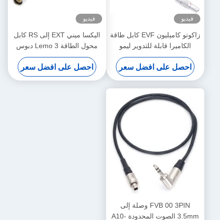
فيديو
فيديو
زاكوتو كاميليون EVF كابل طاقة
اليكسا ميني EXT إلى RS كابل
الكاميرا قابلة للتدوير ليمو
محول الطاقة Lemo 3 دبوس
الزاوية اليمنى 4 دبوس ذكر إلى
أنثى إلى 7 دبوس ذكر
احصل على افضل سعر
احصل على افضل سعر
عكس D-Tap
FVB 00 3PIN وصلة إلى
3.5mm الصوت المحدودة A10-