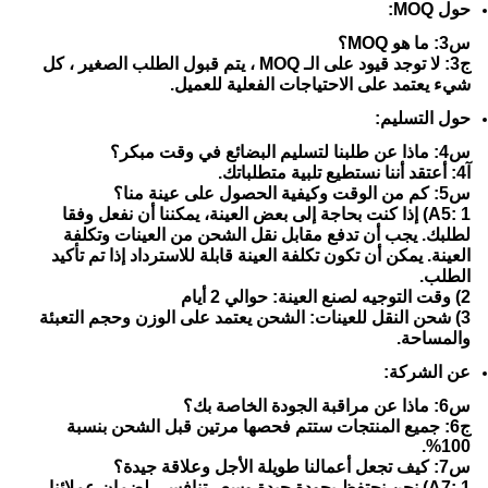
حول MOQ:
س3: ما هو MOQ؟
ج3: لا توجد قيود على الـ MOQ ، يتم قبول الطلب الصغير ، كل
شيء يعتمد على الاحتياجات الفعلية للعميل.
حول التسليم:
س4: ماذا عن طلبنا لتسليم البضائع في وقت مبكر؟
آ4: أعتقد أننا نستطيع تلبية متطلباتك.
س5: كم من الوقت وكيفية الحصول على عينة منا؟
A5: 1) إذا كنت بحاجة إلى بعض العينة، يمكننا أن نفعل وفقا
لطلبك. يجب أن تدفع مقابل نقل الشحن من العينات وتكلفة
العينة. يمكن أن تكون تكلفة العينة قابلة للاسترداد إذا تم تأكيد
الطلب.
2) وقت التوجيه لصنع العينة: حوالي 2 أيام
3) شحن النقل للعينات: الشحن يعتمد على الوزن وحجم التعبئة
والمساحة.
عن الشركة:
س6: ماذا عن مراقبة الجودة الخاصة بك؟
ج6: جميع المنتجات ستتم فحصها مرتين قبل الشحن بنسبة
100%.
س7: كيف تجعل أعمالنا طويلة الأجل وعلاقة جيدة؟
A7: 1) نحن نحتفظ بجودة جيدة وسعر تنافسي لضمان عملائنا.