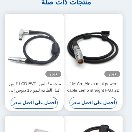
منتجات ذات صلة
فيديو
فيديو
1M Arri Alexa mini power
ملحمة / التنين LCD EVF كاميرا
cable Lemo straight FGJ 2B
كبل الطاقة ليمو 16 دبوس إلى
8 pin to D-tap cable
16 دبوس مباشرة إلى اليمين
احصل على افضل سعر
احصل على افضل سعر
نوع الاتصال