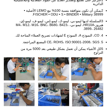
الدائرية
2يمكن أن تكون متوافقة بنسبة 100% مع LEMO الأصلية •
FISCHER • ODU • S • BINDER • Military 38999.
3السلسلة لديها ليمو-بي، ليمو-ك، ليمو-إس، ليمو-ف، ليمو-إي،
هيروز-HR10A، ليمو-بي، M4، M12، M16، BNC، B680، B423،
3899، 26482.
4. CO، النموذج A، النموذج E لشهادات تصريح العملاء المتاحة لك.
5. CE، ROHS، ISO:90001-2008، SGS المصنع المراجعة.
6كل الأشياء يمكن أن تعمل بشكل طبيعي بعد 5000 مرة من
التزاوج