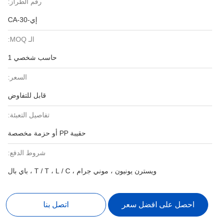
رقم الطراز:
إي-CA-30
الـ MOQ:
حاسب شخصي 1
السعر:
قابل للتفاوض
تفاصيل التعبئة:
حقيبة PP أو حزمة مخصصة
شروط الدفع:
ويسترن يونيون ، موني جرام ، T / T ، L / C ، باي بال
احصل على افضل سعر
اتصل بنا