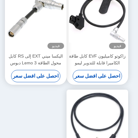
فيديو
فيديو
زاكوتو كاميليون EVF كابل طاقة
اليكسا ميني EXT إلى RS كابل
الكاميرا قابلة للتدوير ليمو
محول الطاقة Lemo 3 دبوس
الزاوية اليمنى 4 دبوس ذكر إلى
أنثى إلى 7 دبوس ذكر
احصل على افضل سعر
احصل على افضل سعر
عكس D-Tap