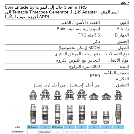
- نعم
3.5mm TRS جاك إلى ليمو 5pin Entacle Sync
اسم المنتج
Adapter كابل لـ Tentacle Timecode Generator إلى
ARRI أجهزة صوت أليكسا
اللون
الفضة / الأسود / الذهب
رابط A
ليمو زاوية مستقيمة 5pin
الجهاز B
3.5ملم TRS
الجنس
ذكر
الطول
50CM (يمكن تخصيصها)
نوع الاتصالات
دفع سحب المرفق الدائري
مواد الاتصال
النحاس مع التلوين الكروم
المدة
5000 مرة التزاوج
تصنيف الملكية
IP 50
الفكرية
التطبيق
من أجل (إيسينك) ، من أجل (ريد إبيك)