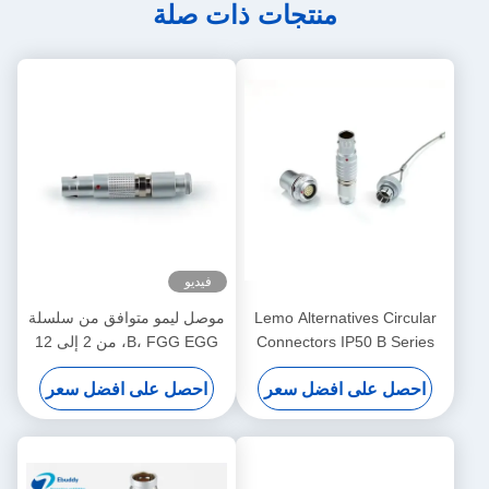
منتجات ذات صلة
فيديو
Lemo Alternatives Circular
موصل ليمو متوافق من سلسلة
Connectors IP50 B Series
B، FGG EGG، من 2 إلى 12
Socket Plug with Dust-proof
سنًا، موصل ذكر وأنثى لنظام
احصل على افضل سعر
احصل على افضل سعر
Cover
الطاقة الشمسية