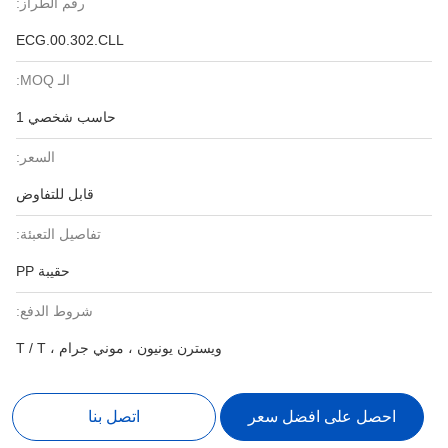
رقم الطراز:
ECG.00.302.CLL
الـ MOQ:
حاسب شخصي 1
السعر:
قابل للتفاوض
تفاصيل التعبئة:
حقيبة PP
شروط الدفع:
ويسترن يونيون ، موني جرام ، T / T
احصل على افضل سعر
اتصل بنا