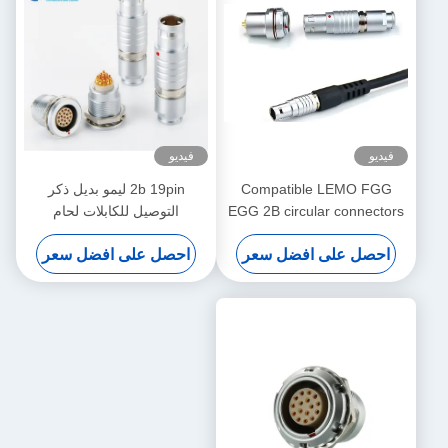
فيديو
فيديو
Compatible LEMO FGG
2b 19pin ليمو بديل ذكر
EGG 2B circular connectors
التوصيل للكابلات لحام
FGG.2B.319.CLAD
Male And Female With
احصل على افضل سعر
احصل على افضل سعر
Customized Cable Assmebly
Manufacturer