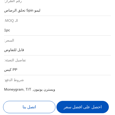
رقم الطراز:
ليمو 5pin تحلق الرصاص
الـ MOQ:
1pc
السعر:
قابل للتفاوض
تفاصيل التعبئة:
PP كيس
شروط الدفع:
ويسترن يونيون, Moneygram, T/T
احصل على افضل سعر
اتصل بنا