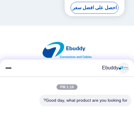
كوكسيال إلى سما رف كابل
احصل على افضل سعر
Ebuddy
وسائل التواصل الاجتماعي
1:16 PM
Good day, what product are you looking for?
اتصال سريع
الهاتف
00-86-15889616824
البريد الإلكتروني