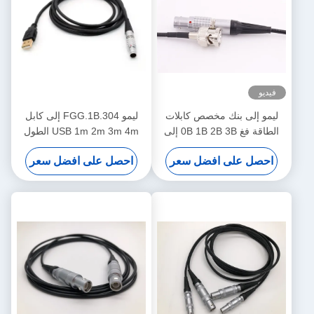
فيديو
ليمو إلى بنك مخصص كابلات
ليمو FGG.1B.304 إلى كابل
الطاقة فغ 0B 1B 2B 3B إلى
USB 1m 2m 3m 4m الطول
بنك كابل الذكور والإناث
المخصص كابل بيانات OEM
احصل على افضل سعر
احصل على افضل سعر