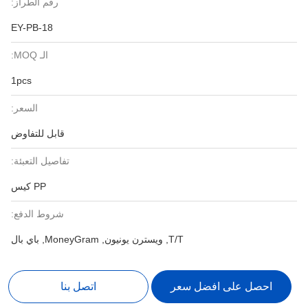
رقم الطراز:
EY-PB-18
الـ MOQ:
1pcs
السعر:
قابل للتفاوض
تفاصيل التعبئة:
PP كيس
شروط الدفع:
T/T, ويسترن يونيون, MoneyGram, باي بال
احصل على افضل سعر
اتصل بنا