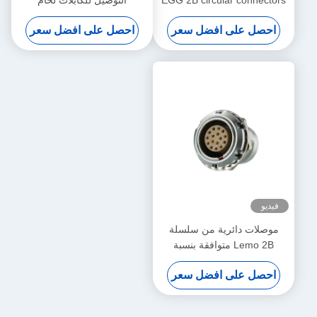
FGG.2B.319.CLAD
Male And Female With
احصل على افضل سعر
احصل على افضل سعر
Customized Cable Assmebly
Manufacturer
فيديو
موصلات دائرية من سلسلة
Lemo 2B متوافقة بنسبة
100%، 16 سنًا ذكر وأنثى
احصل على افضل سعر