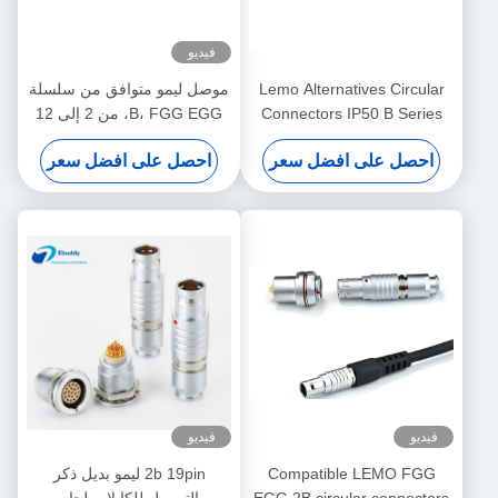
فيديو
Lemo Alternatives Circular
موصل ليمو متوافق من سلسلة
Connectors IP50 B Series
B، FGG EGG، من 2 إلى 12
Socket Plug with Dust-proof
سنًا، موصل ذكر وأنثى لنظام
احصل على افضل سعر
احصل على افضل سعر
Cover
الطاقة الشمسية
فيديو
فيديو
Compatible LEMO FGG
2b 19pin ليمو بديل ذكر
EGG 2B circular connectors
التوصيل للكابلات لحام