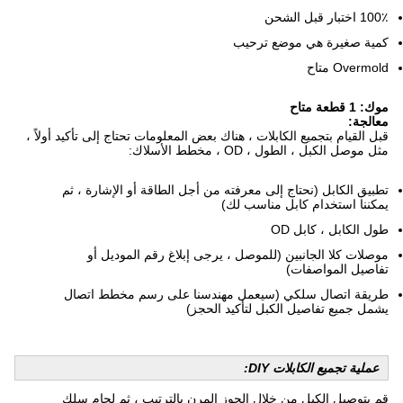
100٪ اختبار قبل الشحن
كمية صغيرة هي موضع ترحيب
Overmold متاح
موك: 1 قطعة متاح
معالجة:
قبل القيام بتجميع الكابلات ، هناك بعض المعلومات تحتاج إلى تأكيد أولاً ،
مثل موصل الكبل ، الطول ، OD ، مخطط الأسلاك:
تطبيق الكابل (نحتاج إلى معرفته من أجل الطاقة أو الإشارة ، ثم
يمكننا استخدام كابل مناسب لك)
طول الكابل ، كابل OD
موصلات كلا الجانبين (للموصل ، يرجى إبلاغ رقم ​​الموديل أو
تفاصيل المواصفات)
طريقة اتصال سلكي (سيعمل مهندسنا على رسم مخطط اتصال
يشمل جميع تفاصيل الكبل لتأكيد الحجز)
عملية تجميع الكابلات DIY:
قم بتوصيل الكبل من خلال الجوز المرن بالترتيب ، ثم لحام سلك