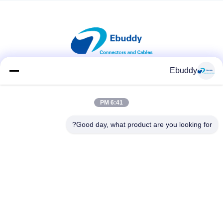
Ebuddy
وسائل التواصل الاجتماعي
6:41 PM
Good day, what product are you looking for?
اتصال سريع
الهاتف
00-86-15889616824
البريد الإلكتروني
Vicky@ebuddy-diycable.com
العنوان