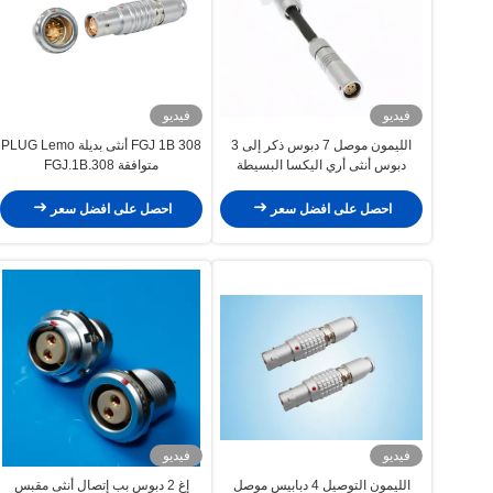
فيديو
فيديو
الليمون موصل 7 دبوس ذكر إلى 3
FGJ 1B 308 أنثى بديلة PLUG Lemo
دبوس أنثى أري اليكسا البسيطة
متوافقة FGJ.1B.308
كاميرا السلطة كابل ل البعيد التمهيد
تشغيل إيقاف
احصل على افضل سعر
احصل على افضل سعر
فيديو
فيديو
الليمون التوصيل 4 دبابيس موصل
إغ 2 دبوس بب إتصال أنثى مقبس