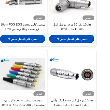
فيديو
فيديو
10pin ذكر 90 درجة موصل كابل
موصل كابل 10pin FGG EGG Lemo
Lemo FHG.1B.310
دفع سحب وعاء ومقبس IP65
المعدني
احصل على افضل سعر
احصل على افضل سعر
فيديو
فيديو
10pin موصل كبل Lemo ذكر وأنثى
موصلات سحب Lemo دائرية من
FGG.1B.310 / EGG.1B.310
سلسلة Lemo B FGG EGG 00B 0B
1B 2B 3B 2-32 Pin