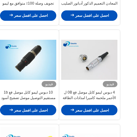
المعادن التعميم الذكور أدباتور الصليب
تجويف وصلة 100٪ متوافق مع ليمو
ليمو 0B سلسلة FGG.0B.304
احصل على افضل سعر
احصل على افضل سعر
فيديو
فيديو
4 دبوس ليمو كابل موصل فغ 0B ل
10 دبوس ليمو كابل موصل فغ 1b
الأحمر ملحمة كاميرا امدادات الطاقة
مستقيم التوصيل موصل تصفيح أسود
الكروم
احصل على افضل سعر
احصل على افضل سعر