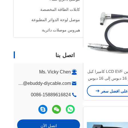
كابلات الطاقة المخصصة
موصل لوحة الدوائر المطبوعة
هيروس موصلات دائرية
اتصل بنا
ملحمة / التنين LCD EVF كاميرا كبل
Ms. Vicky Chen
الطاقة ليمو 16 دبوس إلى 16 دبوس
Vicky@ebuddy-diycable.com
ى اليمين نوع الاتصال
على افضل سعر
0086-15889616824
اتصل الآن