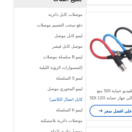
موصلات كابل دائرية
دفع سحب التعميم موصلات
ليمو كابل موصل
موصل كابل فيشر
ليمو B سلسلة موصلات
إكسسوارات الرؤية الليلية
ليمو S السلسلة
ليمو المحوري موصل
كاميرا الفيديو حماية SDI منع
الانقطاع الحالي جهاز حماية SDI 12G
كابل اتصال الكاميرا
الذكور إلى الإناث العزل
ليمو K السلسلة
على افضل سعر
الكهربائي
موصلات دائرية بلاستيكية
موصل دائري للماء