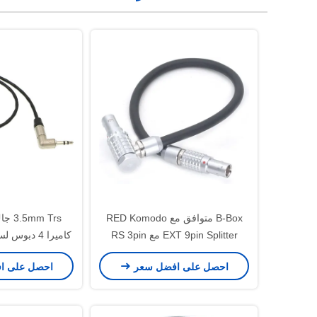
B-Box متوافق مع RED Komodo
m Trs
EXT 9pin Splitter مع RS 3pin
كاميرا 4 دبو
Time Code 0B 5pin CTRL 00B
كابل رمز وقت 
احصل على افضل سعر
احصل على ا
4pin 5V USB Genlock BNC