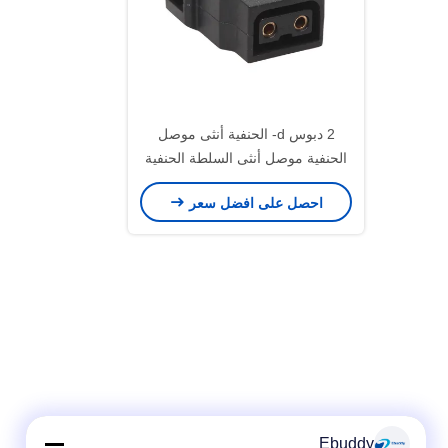
2 دبوس d- الحنفية أنثى موصل
الحنفية موصل أنثى السلطة الحنفية
موصلات ل انطون باور
احصل على افضل سعر
Ebuddy