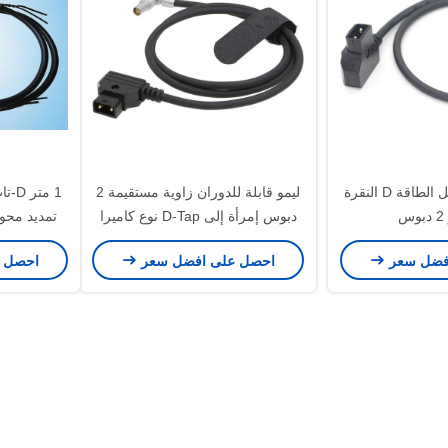
30 سم كاميرا كابل الطاقة D النقرة
ليمو قابلة للدوران زاوية مستقيمة 2
س
دبوس إمرأة إلى D-Tap نوع كاميرا
تمديد محو
كابل الطاقة للكومودو الأحمر
تزوير أ
فضل سعر
احصل على افضل سعر
احصل 