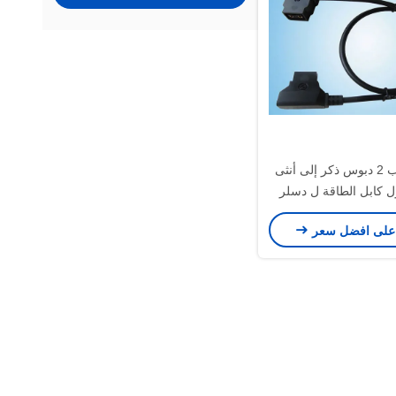
1 متر D-تاب 2 دبوس ذكر إلى أنثى
ل كابل الطاقة ل دسلر
نطون باور البطارية
على افضل سعر