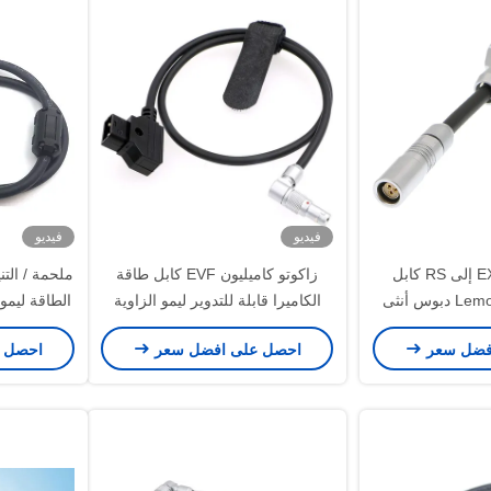
فيديو
فيديو
اليكسا ميني EXT إلى RS كابل
زاكوتو كاميليون EVF كابل طاقة
محول الطاقة Lemo 3 دبوس أنثى
الكاميرا قابلة للتدوير ليمو الزاوية
اليمنى 4 دبوس ذكر إلى عكس D-
مباشرة إل
فضل سعر
احصل على افضل سعر
احصل 
Tap