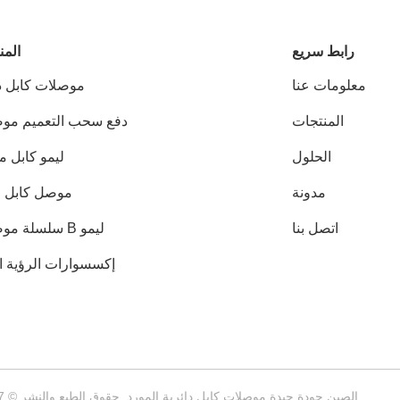
رابط سريع
المن
معلومات عنا
موصلات كابل دا
المنتجات
دفع سحب التعميم مو
الحلول
ليمو كابل 
مدونة
موصل كابل 
اتصل بنا
ليمو B سلسلة موصلات
إكسسوارات الرؤية ال
الصين جودة جيدة موصلات كابل دائرية المورد. حقوق الطبع والنشر © 2017-2026 Ebuddy Technology Co.,Limited جميع الحقوق محفوظة