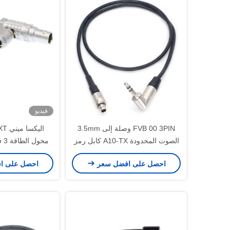
فيديو
FVB 00 3PIN وصلة إلى 3.5mm
الصوت المحدودة A10-TX كابل رمز
الوقت
إلى 7 دبوس ذكر
احصل على افضل سعر
احصل على ا