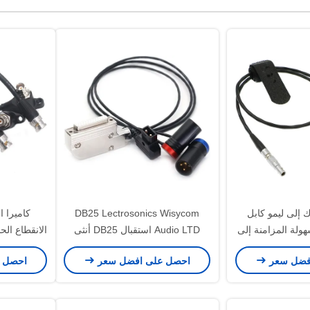
3.5m جاك إلى ليمو كابل
DB25 Lectrosonics Wisycom
س لسهولة المزامنة إلى
Audio LTD استقبال DB25 أنثى
إيبيك الأحمر
واجهة إخراج الصوت Dtap XLR
BNC 
فضل سعر
احصل على افضل سعر
احصل 
3Pin كابل إمداد الطاقة