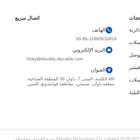
تجات
اتصال سريع
ئرية
الهاتف
00-86-15889616824
صلات
البريد الإلكتروني
موصل
Vicky@ebuddy-diycable.com
فيشر
العنوان
4th الكلمة، المبنى 7، باوان 36 المنطقة الصناعية،
منطقة باوآن، شنتشن، مقاطعة قوانغدونغ، الصين.
ليلية