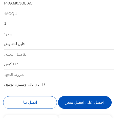
PKG.M0.3GL.AC
الـ MOQ:
1
السعر:
قابل للتفاوض
تفاصيل التعبئة:
PP كيس
شروط الدفع:
T/T, باي بال, ويسترن يونيون
احصل على افضل سعر
اتصل بنا