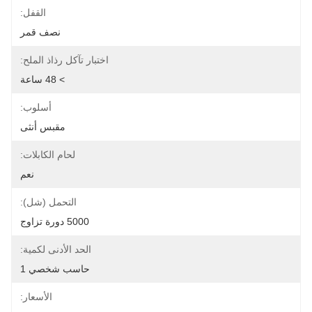
القفل:
نصف قمر
اختبار تآكل رذاذ الملح:
> 48 ساعة
أسلوب:
مقبس أنثى
لحام الكابلات:
نعم
التحمل (شل):
5000 دورة تزاوج
الحد الأدنى لكمية:
حاسب شخصي 1
الأسعار: