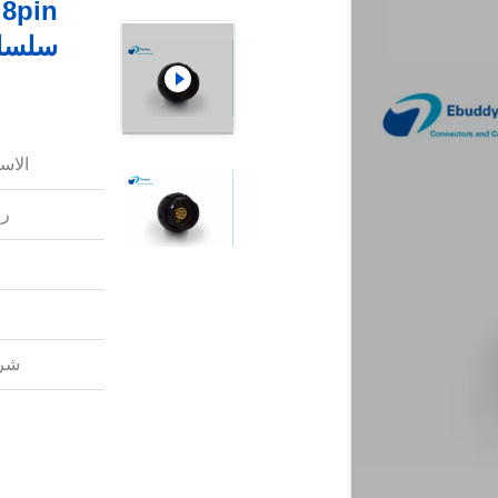
سلسلة
الاس
رق
شرو