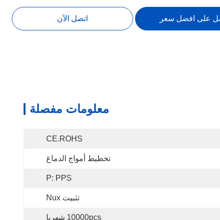
ل على افضل سعر
اتصل الآن
معلومات مفصلة
CE.ROHS
تخطيط أمواج الدماغ
P: PPS
تثبيت Nux
10000pcs شهريا