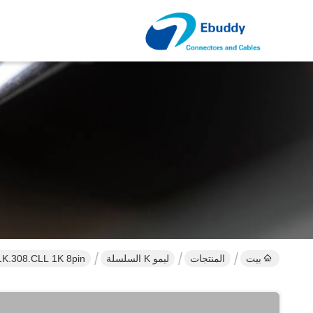
بيت
المنتجات
ليمو K السلسلة
EEG.1K.308.CLL 1K 8pin الليمون البديل K سلسلة التعميم دفع سحب موص