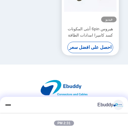
فيديو
هيروس 6pin أنثى المكونات
كسد كاميرا امدادات الطاقة
كابل موصل HR10A-7P-6S
احصل على افضل سعر
Ebuddy
وسائل التواصل الاجتماعي
2:31 PM