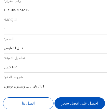
رقم الطراز:
HR10A-7R-6SB
الـ MOQ:
1
السعر:
قابل للتفاوض
تفاصيل التعبئة:
PP كيس
شروط الدفع:
T/T, باي بال, ويسترن يونيون
احصل على افضل سعر
اتصل بنا