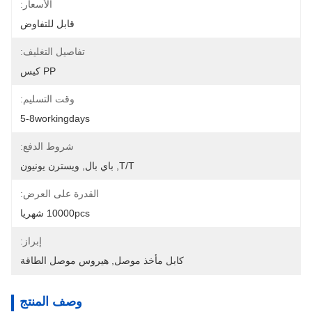
الأسعار:
قابل للتفاوض
تفاصيل التغليف:
PP كيس
وقت التسليم:
5-8workingdays
شروط الدفع:
T/T, باي بال, ويسترن يونيون
القدرة على العرض:
10000pcs شهريا
إبراز:
كابل مأخذ موصل
, 
هيروس موصل الطاقة
وصف المنتج