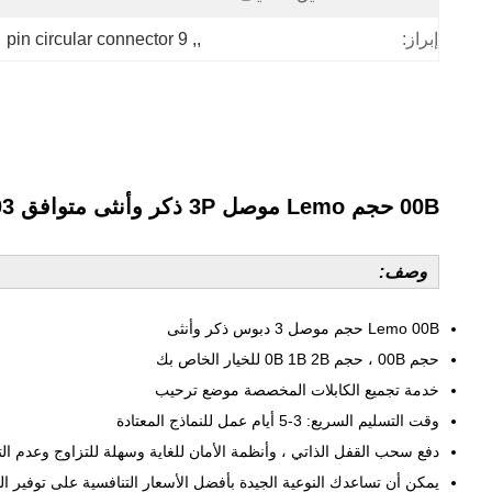
9 pin circular connector
, 
,
إبراز:
00B حجم Lemo موصل 3P ذكر وأنثى متوافق FGG.00.303 / EGG.00.303
وصف:
Lemo 00B حجم موصل 3 دبوس ذكر وأنثى
حجم 00B ، حجم 0B 1B 2B للخيار الخاص بك
خدمة تجميع الكابلات المخصصة موضع ترحيب
وقت التسليم السريع: 3-5 أيام عمل للنماذج المعتادة
دفع سحب القفل الذاتي ، وأنظمة الأمان للغاية وسهلة للتزاوج وعدم الت
يمكن أن تساعدك النوعية الجيدة بأفضل الأسعار التنافسية على توفير التكلفة بنسبة 