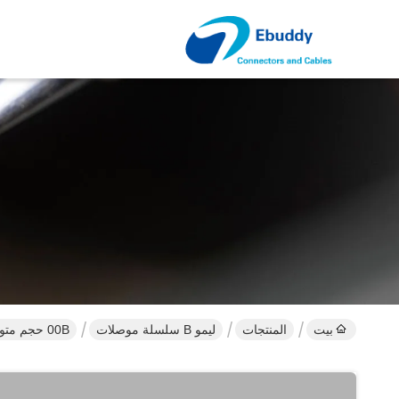
بيت
المنتجات
ليمو B سلسلة موصلات
00B حجم متوافق 3 دبوس الليمون b سلسلة موصلات FGG.00.303 / EGG.00.303