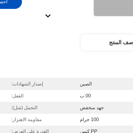
احص
صف المنتج
الصين
إصدار الشهادات:
00 ب
القفل:
جهد منخفض
التحمل (شل):
100 جرام
مقاومة الاهتزاز:
PP كيس
القدرة على العرض: