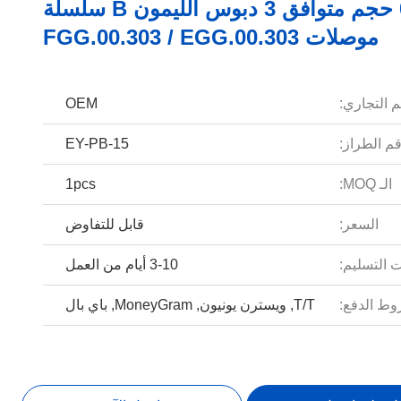
00B حجم متوافق 3 دبوس الليمون B سلسلة
موصلات FGG.00.303 / EGG.00.303
م التجاري:
OEM
م الطراز:
EY-PB-15
الـ MOQ:
1pcs
السعر:
قابل للتفاوض
 التسليم:
3-10 أيام من العمل
ط الدفع:
T/T, ويسترن يونيون, MoneyGram, باي بال