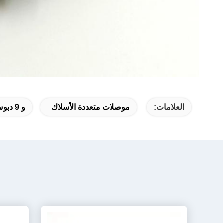
العلامات:
موصلات متعددة الأسلاك
و 9 دبوس موصل دائري,10 دبوس موصل Lemo