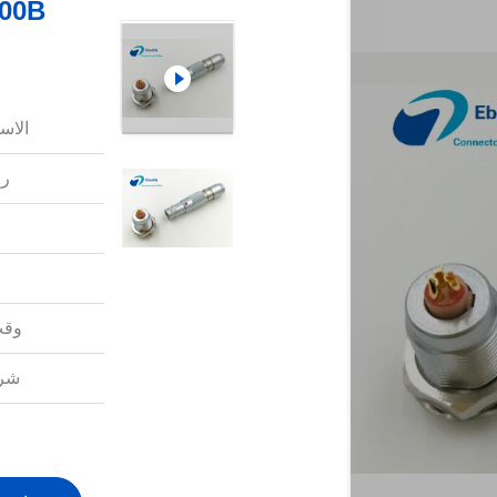
الاس
رق
وقت
شرو