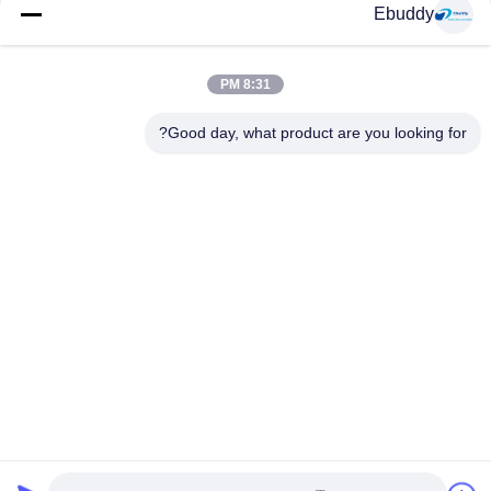
Ebuddy
وسائل التواصل الاجتماعي
8:31 PM
Good day, what product are you looking for?
اتصال سريع
الهاتف
00-86-15889616824
البريد الإلكتروني
Vicky@ebuddy-diycable.com
العنوان
4th الكلمة، المبنى 7، باوان 36 المنطقة الصناعية، منطقة باوآن،
شنتشن، مقاطعة قوانغدونغ، الصين.
سياسة الخصوصية
|
خريطة الموقع
الصين جودة جيدة موصلات كابل دائرية المورد. حقوق الطبع والنشر ©