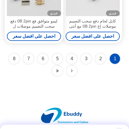
فيديو
فيديو
كابل لحام دفع سحب التعميم
ليمو متوافق فغ 0B 2pin دفع
موصلات إغ 0B 2pin مع أنثى
سحب التعميم موصلات ل
المقبس
تيراديك امدادات الطاقة
احصل على افضل سعر
احصل على افضل سعر
8
7
6
5
4
3
2
1