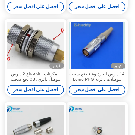
موصلات متوافقة
1B 2pin - 16pin مقبس مجاني
احصل على افضل سعر
احصل على افضل سعر
فيديو
فيديو
14 دبوس الحرة وعاء دفع سحب
المكونات الثابتة فاغ 2 دبوس
موصلات دائرية Lemo PHG
موصل دائري، 0B دفع سحب
المقبس PHG.2B.314.CLAD
سحب الموصلات الدائرية
احصل على افضل سعر
احصل على افضل سعر
FGG.0B.302.CLA