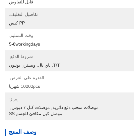
قابل للتفاوض
تفاصيل التغليف:
PP كيس
وقت التسليم:
5-8workingdays
شروط الدفع:
T/T, باي بال, ويسترن يونيون
القدرة على العرض:
10000pcs شهريا
إبراز:
موصلات سحب دفع دائرية
, 
موصلات كبل 7 دبوس
, 
موصل كبل مكافئ للجسم SS
وصف المنتج