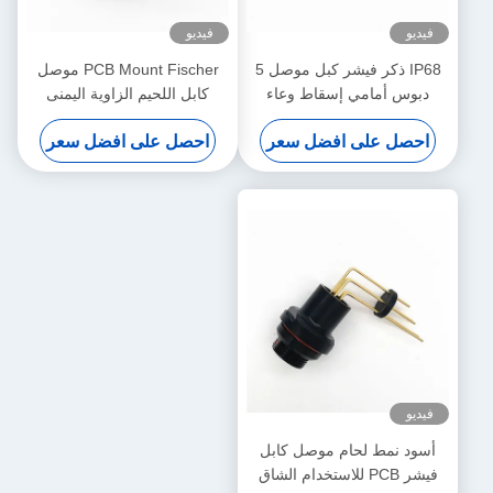
فيديو
فيديو
IP68 ذكر فيشر كبل موصل 5
PCB Mount Fischer موصل
دبوس أمامي إسقاط وعاء
كابل اللحيم الزاوية اليمنى
للوحة الحقيقية
احصل على افضل سعر
احصل على افضل سعر
فيديو
أسود نمط لحام موصل كابل
فيشر PCB للاستخدام الشاق