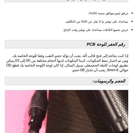
مرفق ليمو متوافق بنسبة 100%،
يساعدك على توفير ما لا يقل عن 50% من التكاليف
عرض تجميع الكابلات يساعدك على توفير وقت الإنتاج
رقم الحفر للوحة PCB
إذا كنت بحاجة إلى فتح قالب آلة، يجب أن تؤكد حجم الثقب وفقا للوحة الخاصة بك،
ومن ثم اختيار نمط المكونات، لدينا المكونات لديها أحجام مختلفة من 00 إلى 03،يمكن
تطبيق لوحات كاملة الحجمعلى سبيل المثال، إذا كان لوحة اللوحة الخاصة بك قطع OD
حوالي 8-9mm، يجب أن تختار 0B حجم.
الحجم والرسومات: