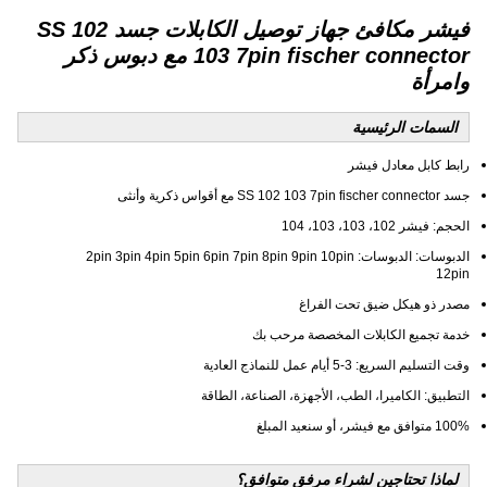
فيشر مكافئ جهاز توصيل الكابلات جسد SS 102
103 7pin fischer connector مع دبوس ذكر
وامرأة
السمات الرئيسية
رابط كابل معادل فيشر
جسد SS 102 103 7pin fischer connector مع أقواس ذكرية وأنثى
الحجم: فيشر 102، 103، 103، 104
الدبوسات: الدبوسات: 2pin 3pin 4pin 5pin 6pin 7pin 8pin 9pin 10pin
12pin
مصدر ذو هيكل ضيق تحت الفراغ
خدمة تجميع الكابلات المخصصة مرحب بك
وقت التسليم السريع: 3-5 أيام عمل للنماذج العادية
التطبيق: الكاميرا، الطب، الأجهزة، الصناعة، الطاقة
100% متوافق مع فيشر، أو سنعيد المبلغ
لماذا تحتاجين لشراء مرفق متوافق؟