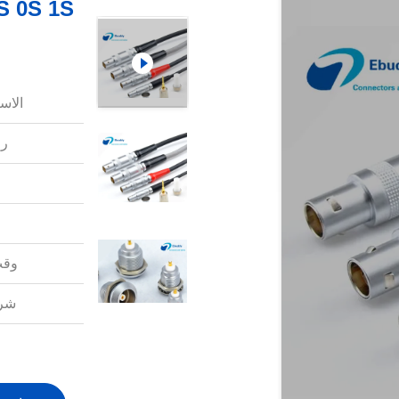
الاس
رق
وقت
شرو