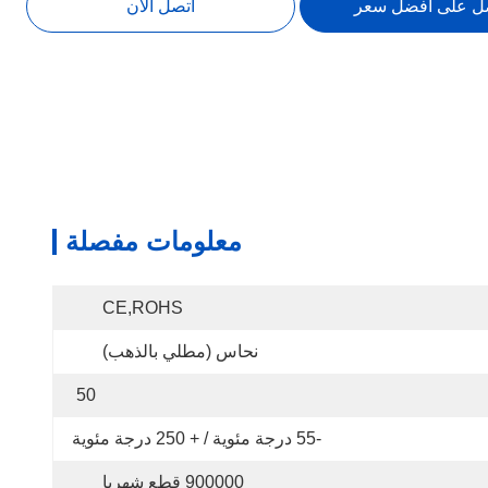
ل على افضل سعر
اتصل الآن
معلومات مفصلة
CE,ROHS
نحاس (مطلي بالذهب)
50
-55 درجة مئوية / + 250 درجة مئوية
900000 قطع شهريا