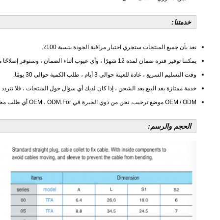
خدمتنا:
نعد بأن جميع المنتجات ستجري اختبار مراقبة الجودة بنسبة 100٪.
يمكننا توفير فترة ضمان لمدة 12 شهرًا ، وأي عيوب أثناء الضمان ، وسنوفر إصلاحًا مجانيًا.
وقت التسليم السريع ، عادة للعينة حوالي 3 أيام ، طلب الكمية حوالي 30 يومًا.
خدمة ممتازة بعد البيع.بعد الشحن ، إذا كان لديك أي سؤال حول المنتجات ، فلا تتردد ف
OEM / ODM موضع ترحيب. نحن من ذوي الخبرة في OEM ، ODM.For أي طلب مخصص.لا تتردد في الاتصال بنا.
الحجم والرسم: