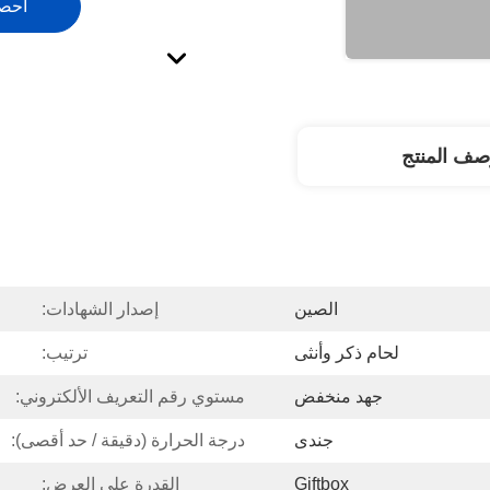
احص
صف المنتج
الصين
إصدار الشهادات:
لحام ذكر وأنثى
ترتيب:
جهد منخفض
مستوي رقم التعريف الألكتروني:
جندى
درجة الحرارة (دقيقة / حد أقصى):
Giftbox
القدرة على العرض: