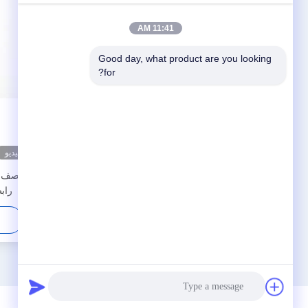
11:41 AM
Good day, what product are you looking 
for?
فيديو
فيديو
ربط ليمو المحوري المزلق الذاتي من سلسلة S
FFA ERA 2- 8 دبوس
رابط 50 IP Rating
احصل على افضل سعر