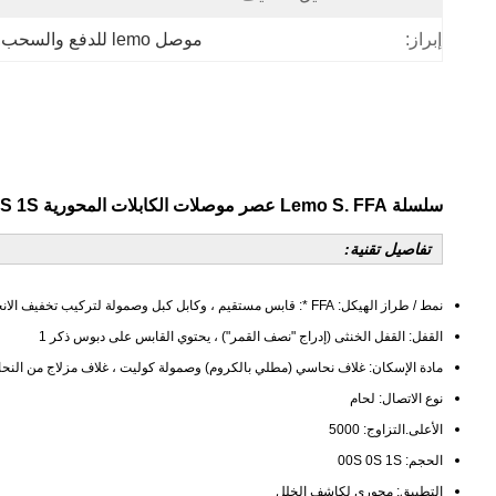
إبراز:
موصل lemo للدفع والسحب
 
سلسلة Lemo S.
FFA عصر
موصلات الكابلات المحورية 00S 0S 1S لكاشف الخلل
تفاصيل تقنية:
نمط / طراز الهيكل: FFA *: قابس مستقيم ، وكابل كبل وصمولة لتركيب تخفيف الانحناء
القفل: القفل الخنثى (إدراج "نصف القمر") ، يحتوي القابس على دبوس ذكر 1
مادة الإسكان: غلاف نحاسي (مطلي بالكروم) وصمولة كوليت ، غلاف مزلاج من الن
نوع الاتصال: لحام
الأعلى.التزاوج: 5000
الحجم: 00S 0S 1S
التطبيق: محوري لكاشف الخلل