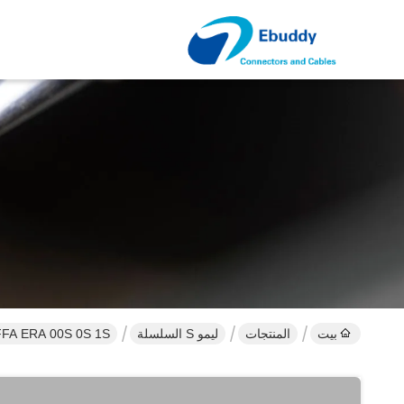
بيت
المنتجات
ليمو S السلسلة
Lemo S Series FFA ERA 00S 0S 1S موصلات 