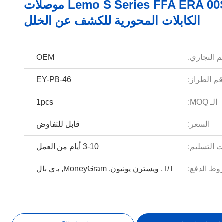
Lemo S Series FFA ERA 00S 0S 1S موصلات
الكابلات المحورية للكشف عن الخلل
م التجاري:
OEM
م الطراز:
EY-PB-46
الـ MOQ:
1pcs
السعر:
قابل للتفاوض
 التسليم:
3-10 أيام من العمل
ط الدفع:
T/T, ويسترن يونيون, MoneyGram, باي بال