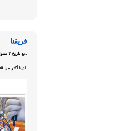
فريقنا
Ebuddy مع تاريخ 7 سنوات ، وتطوير ليكون مع فريق محترف للغاية من البحث والتطوير والتصنيع والمبيعات والخدمات.
لدينا أكثر من 100 موظف.