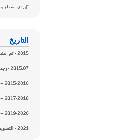
"إبودي" تتطلع ب
التاريخ
2015 - تم إنشاء Ebuddy Technology في Shenzhen ، الصين
2015.07 -
وجدن
2015-2016 ---- لقد قمنا بتطوير منتجات B / K / S / F / HR10A متعددة السلاسل ، وبراءات اختراع متعددة مسجلة.
2017-2018 ---- لقد تمت الموافقة على منتجاتنا من قبل CE ، ROHS ، REACH ، ومصنعنا حاصل على شهادة ISO9001
2019-2020 ---- قمنا بتوسيع خط إنتاجنا لتجميع الكابلات ، خاصة في حلول الكابلات المخصصة
2021 - التطوير من أجل مستقبل أفضل!