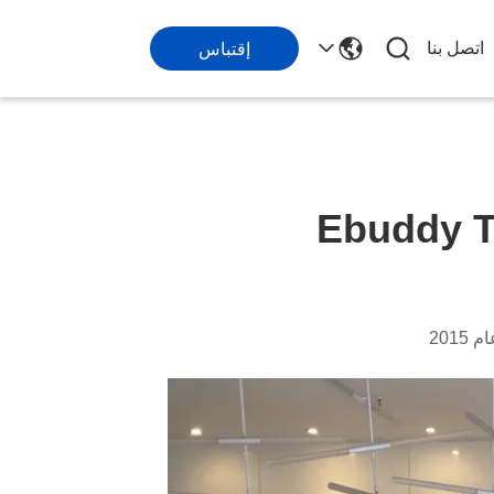
اتصل بنا
إقتباس
Ebuddy T
201