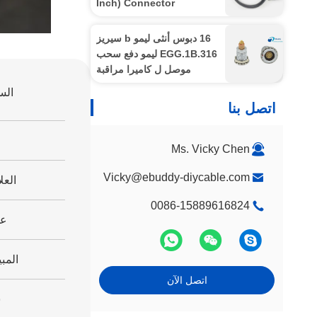
Inch) Connector
16 دبوس أنثى ليمو b سيريز
EGG.1B.316 ليمو دفع سحب
موصل ل كاميرا مراقبة
الأحمر
الس
اتصل بنا
Ms. Vicky Chen
Vicky@ebuddy-diycable.com
العل
0086-15889616824
عد
المب
اتصل الآن
س