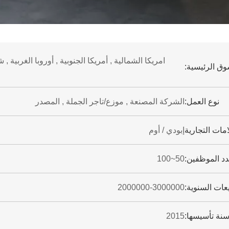
امريكا الشمالية , أمريكا الجنوبية , أوروبا الغربية ,
وق الرئيسية:
نوع العمل:
الشركة المصنعة , موزع/تاجر الجملة , المصدر
امات التجارية
إبودي / أوم
د الموظفين:
50~100
يعات السنوية:
2000000-3000000
نة تأسيسها:
2015